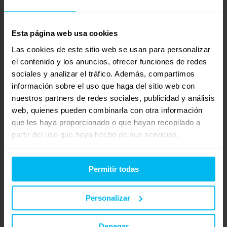
vendo colchón viscolástica 7 cm SIN USAR
Iniciado por:
maría arrieta
Esta página web usa cookies
hace 15 años, 4 meses
maría arrieta
Las cookies de este sitio web se usan para personalizar
el contenido y los anuncios, ofrecer funciones de redes
sociales y analizar el tráfico. Además, compartimos
DUDA DE VISCO
información sobre el uso que haga del sitio web con
Iniciado por:
MARIMAR
hace 15 años, 5 meses
nuestros partners de redes sociales, publicidad y análisis
MaxColchon Descanso
web, quienes pueden combinarla con otra información
que les haya proporcionado o que hayan recopilado a
partir del uso que haya hecho de sus servicios.
Bultex Falcon o flex ultimate visco chic
Iniciado por:
Vicente Figueroa
hace 15 años, 5 meses
Permitir todas
Vicente Figueroa
Personalizar
Colchón de Visco
Iniciado por:
Antoni
hace 15 años, 5 meses
Denegar