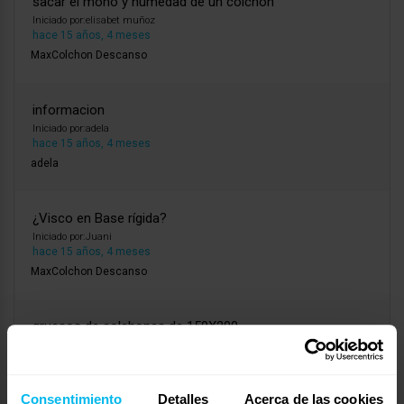
sacar el moho y humedad de un colchon
Iniciado por:
elisabet muñoz
hace 15 años, 4 meses
MaxColchon Descanso
informacion
Iniciado por:
adela
hace 15 años, 4 meses
adela
¿Visco en Base rígida?
Iniciado por:
Juani
hace 15 años, 4 meses
MaxColchon Descanso
gruesos de colchones de 150X200
Iniciado por:
jose amria sola
hace 15 años, 4 meses
Maxcolchon
Consentimiento
Detalles
Acerca de las cookies