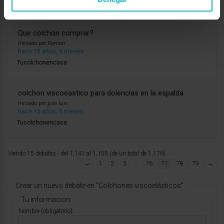
Gomarco
Que colchon comprar?
Iniciado por:
Ramon
hace 15 años, 5 meses
Tucolchonencasa
colchon viscoeastico para dolencias en la espalda
Iniciado por:
jose luis
hace 15 años, 5 meses
Tucolchonencasa
Viendo 15 debates - del 1,141 al 1,155 (de un total de 1,176)
←
1
2
3
…
76
77
78
79
→
Crear un nuevo debate en “Colchones viscoelásticos”
Tu información:
Nombre (obligatorio):