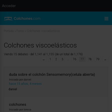
Acceder
Portada
»
Foros
»
Colchones viscoelásticos
Colchones viscoelásticos
Viendo 15 debates - del 1,141 al 1,155 (de un total de 1,176)
←
1
2
3
…
76
77
78
79
→
duda sobre el colchón Sensomemory(celula abierta)
Iniciado por:
daniel
hace 15 años, 4 meses
daniel
colchones
Iniciado por:
teresa