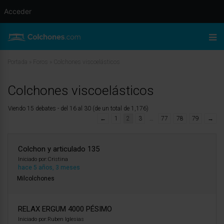
Acceder
Portada
»
Foros
»
Colchones viscoelásticos
Colchones viscoelásticos
Viendo 15 debates - del 16 al 30 (de un total de 1,176)
←
1
2
3
…
77
78
79
→
Colchon y articulado 135
Iniciado por:
Cristina
hace 5 años, 3 meses
Milcolchones
RELAX ERGUM 4000 PÉSIMO
Iniciado por:
Ruben Iglesias