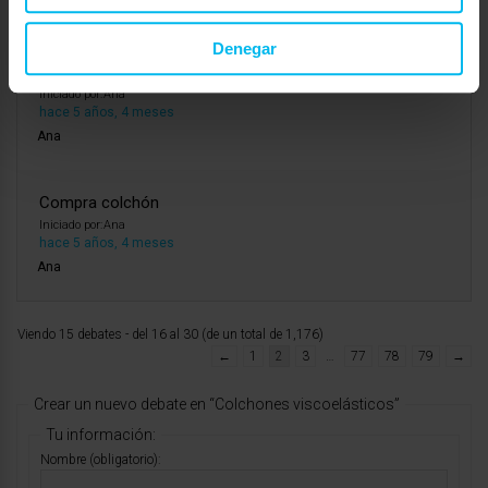
Ana
Denegar
Compra colchón
Iniciado por:
Ana
hace 5 años, 4 meses
Ana
Compra colchón
Iniciado por:
Ana
hace 5 años, 4 meses
Ana
Viendo 15 debates - del 16 al 30 (de un total de 1,176)
←
1
2
3
…
77
78
79
→
Crear un nuevo debate en “Colchones viscoelásticos”
Tu información:
Nombre (obligatorio):