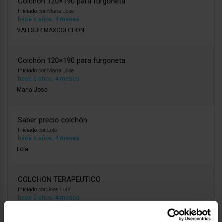
Colchón 120×190 para furgoneta
Iniciado por:
Maria Jose
hace 5 años, 4 meses
VALLSUR MAXCOLCHON
Colchón 120×190 para furgoneta
Iniciado por:
Maria Jose
hace 5 años, 4 meses
Maria Jose
Saber precio colchón
Iniciado por:
Lola
hace 5 años, 4 meses
Lola
COLCHON TERAPEUTICO
Iniciado por:
Jose Luis
hace 5 años, 4 meses
Jose Luis