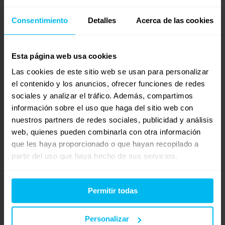
busco colchón diana Visco-NSAK
Consentimiento
Detalles
Acerca de las cookies
Iniciado por:
Beatriz
hace 5 años, 4 meses
Beatriz
Esta página web usa cookies
Las cookies de este sitio web se usan para personalizar
busco colchón diana Visco-NSAK
el contenido y los anuncios, ofrecer funciones de redes
Iniciado por:
Beatriz
sociales y analizar el tráfico. Además, compartimos
hace 5 años, 4 meses
Beatriz
información sobre el uso que haga del sitio web con
nuestros partners de redes sociales, publicidad y análisis
web, quienes pueden combinarla con otra información
Compra colchón
que les haya proporcionado o que hayan recopilado a
Iniciado por:
Ana
partir del uso que haya hecho de sus servicios.
hace 5 años, 4 meses
Ana
Permitir todas
Compra colchón
Iniciado por:
Ana
hace 5 años, 4 meses
Personalizar