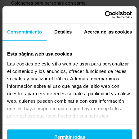
Colchones para personas con asma
Iniciado por:
Manuel
hace 2 años, 1 mes
Manuel
Consentimiento
Detalles
Acerca de las cookies
Vida del colchón
Iniciado por:
Ramón
hace 2 años, 1 mes
Esta página web usa cookies
Ramón
Las cookies de este sitio web se usan para personalizar
el contenido y los anuncios, ofrecer funciones de redes
Colchones para niños Maxcolchon
sociales y analizar el tráfico. Además, compartimos
Iniciado por:
Luis
información sobre el uso que haga del sitio web con
hace 2 años, 1 mes
nuestros partners de redes sociales, publicidad y análisis
Luis
web, quienes pueden combinarla con otra información
que les haya proporcionado o que hayan recopilado a
Productos de Maxcolchon
partir del uso que haya hecho de sus servicios.
Iniciado por:
Amparo
hace 2 años, 1 mes
Amparo
Permitir todas