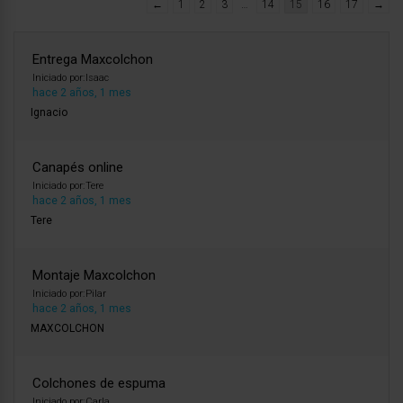
←
1
2
3
…
14
15
16
17
→
Entrega Maxcolchon
Iniciado por:
Isaac
hace 2 años, 1 mes
Ignacio
Canapés online
Iniciado por:
Tere
hace 2 años, 1 mes
Tere
Montaje Maxcolchon
Iniciado por:
Pilar
hace 2 años, 1 mes
MAXCOLCHON
Colchones de espuma
Iniciado por:
Carla