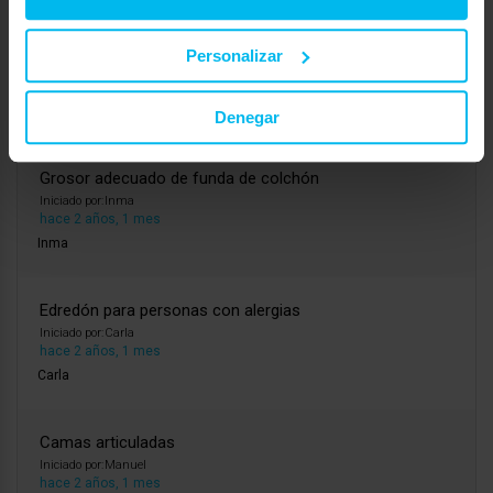
Colchones enrollados
Personalizar
Iniciado por:
Rosario
hace 2 años, 1 mes
Rosario
Denegar
Grosor adecuado de funda de colchón
Iniciado por:
Inma
hace 2 años, 1 mes
Inma
Edredón para personas con alergias
Iniciado por:
Carla
hace 2 años, 1 mes
Carla
Camas articuladas
Iniciado por:
Manuel
hace 2 años, 1 mes