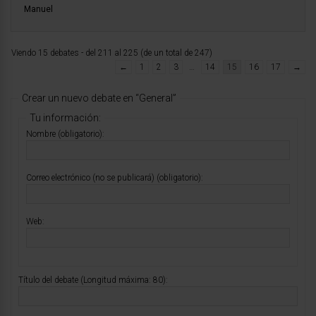
Manuel
Viendo 15 debates - del 211 al 225 (de un total de 247)
←
1
2
3
…
14
15
16
17
→
Crear un nuevo debate en “General”
Tu información:
Nombre (obligatorio):
Correo electrónico (no se publicará) (obligatorio):
Web:
Título del debate (Longitud máxima: 80):