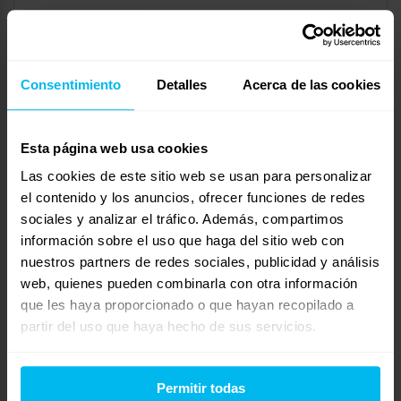
Hola, buenas tardes. Estoy mirando canapés en diferentes
empresas online, he estado mirando varias como
Maxcolchon, ¿alguien de vosotros ha comprado algo aquí?
Consentimiento
Detalles
Acerca de las cookies
Mostrando 0 respuestas a los debates
Esta página web usa cookies
Respuesta a: Canapés online
Las cookies de este sitio web se usan para personalizar
Tu información:
el contenido y los anuncios, ofrecer funciones de redes
Nombre (obligatorio):
sociales y analizar el tráfico. Además, compartimos
información sobre el uso que haga del sitio web con
nuestros partners de redes sociales, publicidad y análisis
Correo electrónico (no se publicará) (obligatorio):
web, quienes pueden combinarla con otra información
que les haya proporcionado o que hayan recopilado a
Web:
partir del uso que haya hecho de sus servicios.
Permitir todas