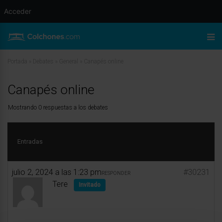
Acceder
Portada
»
Debates
»
General
»
Canapés online
Canapés online
Mostrando 0 respuestas a los debates
Entradas
julio 2, 2024 a las 1:23 pm
#30231
RESPONDER
Tere
Invitado