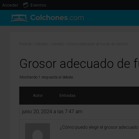
Acceder
Eventos
Portada
»
Debates
»
General
»
Grosor adecuado de funda de colchón
Grosor adecuado de f
Mostrando 1 respuesta al debate
Autor
Entradas
junio 20, 2024 a las 7:47 am
¿Cómo puedo elegir el grosor adecuado