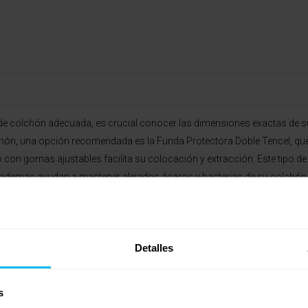
de colchón adecuada, es crucial conocer las dimensiones exactas de su
lchón, una opción recomendada es la Funda Protectora Doble Tencel, que
ño con gomas ajustables facilita su colocación y extracción. Este tipo 
 y además ayudan a mantener alejados ácaros y bacterias de su colchón,
Detalles
s