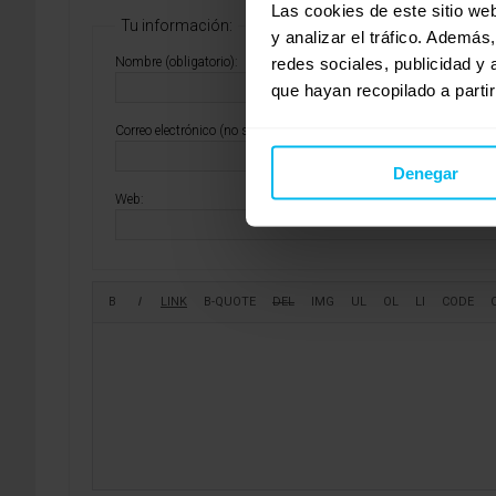
Las cookies de este sitio we
Tu información:
y analizar el tráfico. Ademá
redes sociales, publicidad y
Nombre (obligatorio):
que hayan recopilado a parti
Correo electrónico (no se publicará) (obligatorio):
Denegar
Web: