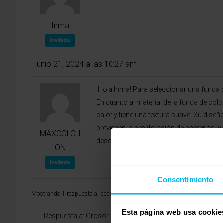
Inma
Invitado
junio 21, 2024 a las 10:27 am
¡Hola Inma! Para seleccionar una funda 
En cuanto al material de la funda de co
calor y tiene una textura suave. Su dise
previenen la proliferación de bacterias,
MAXCOLCH
descanso. Un saludo.
ON
Invitado
Consentimiento
Mostrando 1 respuesta al debate
Esta página web usa cookie
Respuesta a: Grosor adecuado de funda de colchón