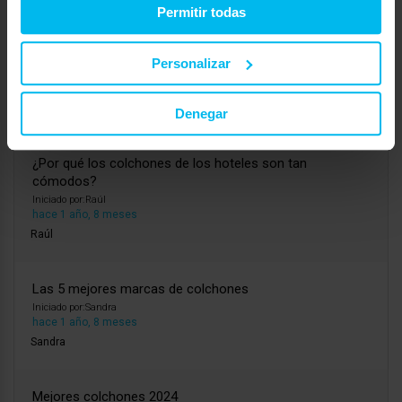
Daniela
Permitir todas
¿Se pueden volver a enrollar los colchones enrollados?
Personalizar
Iniciado por:
Sara
hace 1 año, 8 meses
Sara
Denegar
¿Por qué los colchones de los hoteles son tan
cómodos?
Iniciado por:
Raúl
hace 1 año, 8 meses
Raúl
Las 5 mejores marcas de colchones
Iniciado por:
Sandra
hace 1 año, 8 meses
Sandra
Mejores colchones 2024