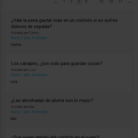
←
1
2
3
4
…
15
16
17
→
¿Vale la pena gastar más en un colchón si no sufres
dolores de espalda?
Iniciado por:
Carlos
hace 1 año, 8 meses
Carlos
Los canapés, ¿son solo para guardar cosas?
Iniciado por:
Luis
hace 1 año, 8 meses
Luis
¿Las almohadas de pluma son lo mejor?
Iniciado por:
dav
hace 1 año, 8 meses
dav
¿Qué poner debajo del colchón en el suelo?