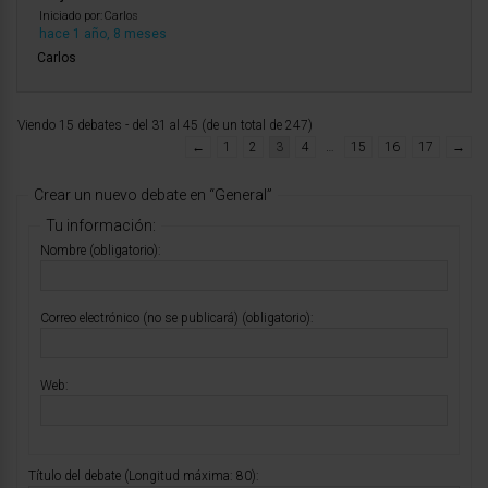
Iniciado por:
Carlos
hace 1 año, 8 meses
Carlos
Viendo 15 debates - del 31 al 45 (de un total de 247)
←
1
2
3
4
…
15
16
17
→
Crear un nuevo debate en “General”
Tu información:
Nombre (obligatorio):
Correo electrónico (no se publicará) (obligatorio):
Web:
Título del debate (Longitud máxima: 80):