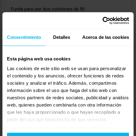
Funda para unir dos colchones de 90
Iniciado por:
MaríaC
hace 1 año, 8 meses
MaríaC
Consentimiento
Detalles
Acerca de las cookies
Cama de matrimonio con dos colchones
Iniciado por:
Concha97
hace 1 año, 8 meses
Esta página web usa cookies
Concha97
Las cookies de este sitio web se usan para personalizar
el contenido y los anuncios, ofrecer funciones de redes
Colchones usados
sociales y analizar el tráfico. Además, compartimos
Iniciado por:
Daniela
información sobre el uso que haga del sitio web con
hace 1 año, 8 meses
nuestros partners de redes sociales, publicidad y análisis
Daniela
web, quienes pueden combinarla con otra información
que les haya proporcionado o que hayan recopilado a
Moho en el colchón
partir del uso que haya hecho de sus servicios.
Iniciado por:
Daniela
hace 1 año, 8 meses