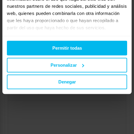
nuestros partners de redes sociales, publicidad y análisis
Tu información:
web, quienes pueden combinarla con otra información
Nombre (obligatorio):
que les haya proporcionado o que hayan recopilado a
partir del uso que haya hecho de sus servicios.
Correo electrónico (no se publicará) (obligatorio):
Permitir todas
Web:
Personalizar
Denegar