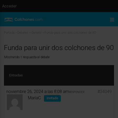
Acceder
Portada
»
Debates
»
General
»
Funda para unir dos colchones de 90
Funda para unir dos colchones de 90
Mostrando 1 respuesta al debate
Entradas
noviembre 26, 2024 a las 8:08 am
#34049
RESPONDER
MaríaC
Invitado