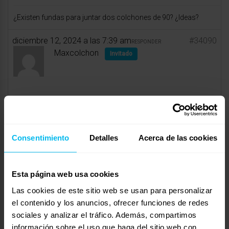
¿Existen fundas para juntar dos colchones de 90? ¿Ideas?
diciembre 12, 2024 a las 7:39 am
#34090
RESPONDER
Maxcolchon
Invitado
¡Hola!
Ponte en contacto con nosotros a través del 961399020 o
Consentimiento
Detalles
Acerca de las cookies
acudiendo a tu tienda Maxcolchon más cercana y estaremos
encantados de ofrecerte la solución que necesitas.
Esta página web usa cookies
Un saludo.
Las cookies de este sitio web se usan para personalizar
el contenido y los anuncios, ofrecer funciones de redes
Mostrando 1 respuesta al debate
sociales y analizar el tráfico. Además, compartimos
información sobre el uso que haga del sitio web con
Respuesta a: Funda para unir dos colchones de 90