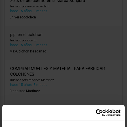
20 % de descuento en la Marca Sonpura
Iniciado por:
universocolchon
hace 15 años, 3 meses
universocolchon
pipi en el colchon
Iniciado por:
roberto
hace 15 años, 3 meses
MaxColchon Descanso
COMPRAR MUELLES Y MATERIAL PARA FABRICAR
COLCHONES
Iniciado por:
Francisco Martínez
hace 15 años, 3 meses
Francisco Martínez
tipos de resortes pocket
Iniciado por:
victor
hace 15 años, 3 meses
victor