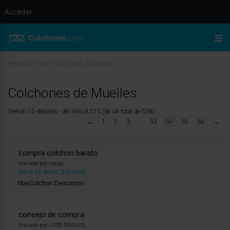
Acceder
Portada
»
Foros
»
Colchones de Muelles
Colchones de Muelles
Viendo 15 debates - del 496 al 510 (de un total de 528)
←
1
2
3
…
33
34
35
36
→
compra colchon barato
Iniciado por:
sonia
hace 15 años, 2 meses
MaxColchon Descanso
consejo de compra
Iniciado por:
JOSE MANUEL