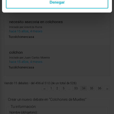
hace 15 años, 3 meses
Denegar
MaxColchon Descanso
necesito asecoria en colchones
Iniciado por:
Arantza Iturra
hace 15 años, 4 meses
Tucolchonencasa
colchon
Iniciado por:
Juan Carlos Moreira
hace 15 años, 4 meses
Tucolchonencasa
Viendo 15 debates - del 496 al 510 (de un total de 528)
←
1
2
3
…
33
34
35
36
→
Crear un nuevo debate en “Colchones de Muelles”
Tu información:
Nombre (obligatorio):