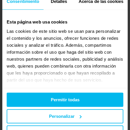
Consentimiento
Detalles
Acerca de las cookies
necesito elegir un colchon
Esta página web usa cookies
Iniciado por:
Arantza Iturra
hace 15 años, 3 meses
Las cookies de este sitio web se usan para personalizar
EuroColchon
el contenido y los anuncios, ofrecer funciones de redes
sociales y analizar el tráfico. Además, compartimos
colchon muelle visco
información sobre el uso que haga del sitio web con
Iniciado por:
bea
nuestros partners de redes sociales, publicidad y análisis
hace 15 años, 3 meses
web, quienes pueden combinarla con otra información
Descanson
que les haya proporcionado o que hayan recopilado a
partir del uso que haya hecho de sus servicios.
colchon sping tempo visco
Iniciado por:
bea
hace 15 años, 3 meses
Permitir todas
MarisaMas
Personalizar
hola
Iniciado por:
jaime