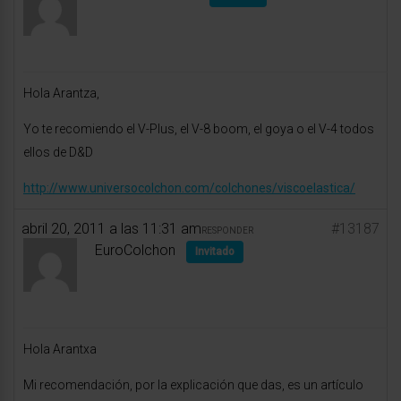
Hola Arantza,
Yo te recomiendo el V-Plus, el V-8 boom, el goya o el V-4 todos
ellos de D&D
http://www.universocolchon.com/colchones/viscoelastica/
abril 20, 2011 a las 11:31 am
#13187
RESPONDER
EuroColchon
Invitado
Hola Arantxa
Mi recomendación, por la explicación que das, es un artículo