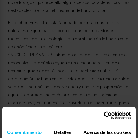
novedoso, del que te detallo alguna de sus características más
destacables. Se trata del Fresnatur de Eurocolchón.
El colchón Fresnatur esta fabricado con materias primas
naturales de gran calidad combinadas con novedosos
materiales de alta tecnología. Esta combinación le hace a este
colchón único en su género.
• NÚCLEO FRESNATUR: fabricado a base de aceites esenciales
renovables. Este núcleo ayuda a un descanso relajante y a
reducir el grado de estrés por su alto contenido natural. Su
composición se basa en aceite de coco, lino, esencias de aloe
vera, soja, bambú, aceite de veranda y una gran proporción de
agua. Proporciona además propiedades antialergénicas,
circulatorias y calmantes que te ayudaran a encontrar el grado
de relajación óptimo necesario para un descanso de calidad..
• NÚCLEO PERFORADO: . Proporciona una ventilación correcta
que hace que actualmente sea el único colchón que “respira”
Consentimiento
Detalles
Acerca de las cookies
del mercado. Esta característica hace que los materiales de