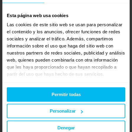
que está compuesto el núcleo sean más duraderos de lo
habitual.
Esta página web usa cookies
• SISTEMA DE AMORTIGUACIÓN: Planchas de 3 cm. de
Las cookies de este sitio web se usan para personalizar
Viscoelástica Temposystem perforada de 65 kg/m de
el contenido y los anuncios, ofrecer funciones de redes
densidad por ambas caras. Aporta una gran sensación
sociales y analizar el tráfico. Además, compartimos
viscoelástica, un alto grado de adaptabilidad y por lo tanto,
información sobre el uso que haga del sitio web con
ofrece mejores resultados que un colchón de viscoelástica
nuestros partners de redes sociales, publicidad y análisis
estandar.
web, quienes pueden combinarla con otra información
• ERGONOMÍA: Su diseño anatómico se presenta dividido en 7
que les haya proporcionado o que hayan recopilado a
zonas, para conseguir un mejor apoyo de la zona lumbar y
partir del uso que haya hecho de sus servicios.
cervical, así como una óptima distribución de la presión.
Permite además un descanso independiente entre la pareja ya
Permitir todas
que logra la diferenciación de las zonas de descanso.
• EL AUTENTICO VERANO – INVIERNO: Incorpora 2 caras
Personalizar
diferenciadas para verano e invierno, por que pensamos que
para alcanzar un descanso excelente se debe tener en cuenta
la temperatura ambiente:
Denegar