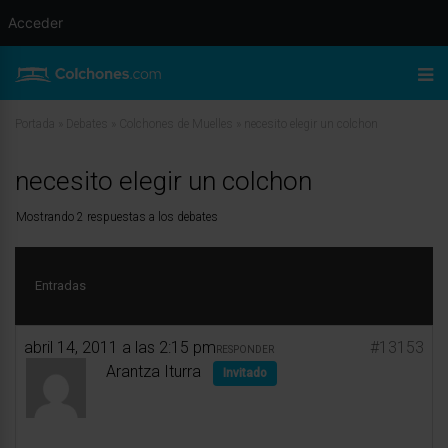
Acceder
Portada
»
Debates
»
Colchones de Muelles
»
necesito elegir un colchon
necesito elegir un colchon
Mostrando 2 respuestas a los debates
Entradas
abril 14, 2011 a las 2:15 pm
#13153
RESPONDER
Arantza Iturra
Invitado