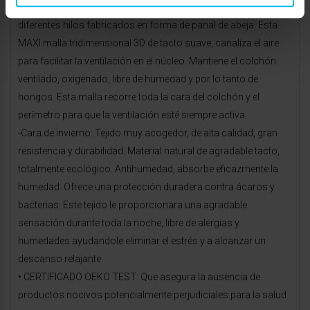
-Cara de verano: Incorpora un tejido técnico formado por
diferentes hilos fabricados en forma de panal de abeja. Esta
MAXI malla tridimensional 3D de tacto suave, canaliza el aire
para facilitar la ventilación en el núcleo. Mantiene el colchón
ventilado, oxigenado, libre de humedad y por lo tanto de
hongos. Esta malla recorre toda la cara del colchón y el
perímetro para que la ventilación esté siempre activa.
-Cara de invierno: Tejido muy acogedor, de alta calidad, gran
resistencia y durabilidad. Material natural de agradable tacto,
totalmente ecológico. Antihumedad, absorbe eficazmente la
humedad. Ofrece una protección duradera contra ácaros y
bacterias. Este tejido le proporcionara una agradable
sensación durante toda la noche, libre de alergias y
humedades ayudandole eliminar el estrés y a alcanzar un
descanso relajante.
• CERTIFICADO OEKO TEST: Que asegura la ausencia de
productos nocivos potencialmente perjudiciales para la salud.