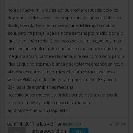
hola de nuevo, mil gracias por su pronta respuesta pero les
doy mas detalles, necesito comprar un colchón de 2 plazas o
doble, la verdad es que la mayor parte del tiempo la ocupo
sola, pero mi pareja llega del norte semana por medio, por ello
igual el colchón recibe 2 cuerpos eventualmente, yo soy mas
bien bastante friolenta, de echo prefiero pasar calor que frío, y
me gusta acurrucarme en la cama, que sea como nido, pero la
idea es que no sea muy blanda y se deforme creando un hoyo
al medio en corto tiempo, mi contextura es mediana peso
como 68kilos y mido 1,66cm y mi pareja mide 1,83 y pesa
82kilos la de el también es mediana.
necesito saber materiales, si debe ser de resorte que tipo de
resorte o muelle y la diferencia entre marcas.
agradezco mucho su respuesta.
abril 14, 2011 a las 4:31 pm
#13156
RESPONDER
universocolchon
Invitado