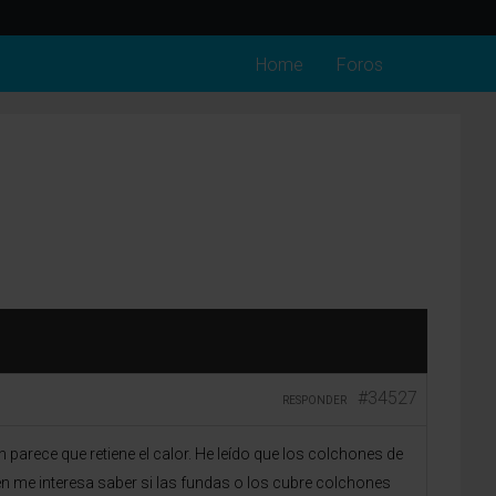
Home
Foros
#34527
RESPONDER
arece que retiene el calor. He leído que los colchones de
én me interesa saber si las fundas o los cubre colchones