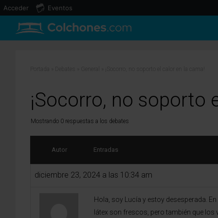
Acceder
Eventos
Portada
»
Debates
»
General
»
¡Socorro, no soporto el calor en la cama!
¡Socorro, no soporto e
Mostrando 0 respuestas a los debates
Autor
Entradas
diciembre 23, 2024 a las 10:34 am
Hola, soy Lucía y estoy desesperada. En
látex son frescos, pero también que los