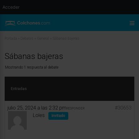
Acceder
Portada
»
Debates
»
General
»
Sábanas bajeras
Sábanas bajeras
Mostrando 1 respuesta al debate
Entradas
julio 25, 2024 a las 2:32 pm
#30653
RESPONDER
Loles
Invitado