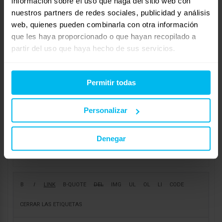
fáciles de combinar.
información sobre el uso que haga del sitio web con
nuestros partners de redes sociales, publicidad y análisis
web, quienes pueden combinarla con otra información
Mostrando 1 respuesta al debate
que les haya proporcionado o que hayan recopilado a
partir del uso que haya hecho de sus servicios.
Respuesta a: Sábanas bajeras
Tu información:
Nombre (obligatorio):
Permitir todas
Correo electrónico (no se publicará) (obligatorio):
Personalizar
Web:
Denegar