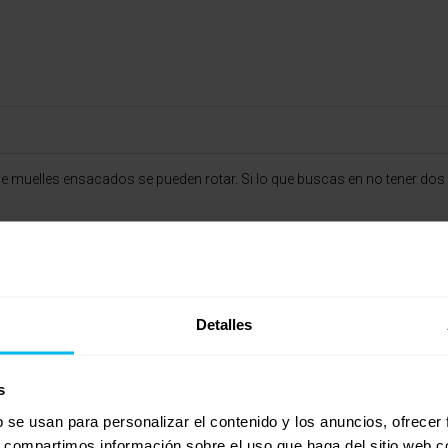
e muelles ensacados se pueden rotar. Si lo que buscas en no tener dos 
ensacados-nesting-c-45/colchon-hermes-p-1707
Detalles
s
b se usan para personalizar el contenido y los anuncios, ofrecer
s, compartimos información sobre el uso que haga del sitio web 