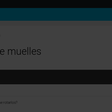
s
e muelles
e rotarlos?