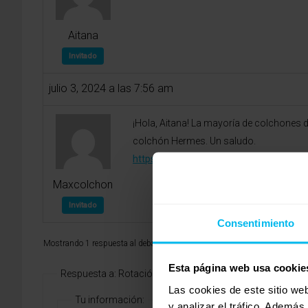
Aitana
Invitado
julio 3, 2024 a las 7:56 am
¡Hola, Aitana! La mayoría de colchones d
colchón Hermes. Un saludo.
https://www.maxcolchon.com/muelles-
Maxcolchon
Invitado
Consentimiento
Mostrando 1 respuesta al debate
Esta página web usa cookie
Respuesta a: Rotación colchones de muelles
Las cookies de este sitio we
Tu información:
y analizar el tráfico. Ademá