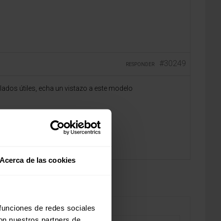
#30249
RESPONDER
lados útiles, echa un vistazo a este modelo
Acerca de las cookies
 funciones de redes sociales
con nuestros partners de