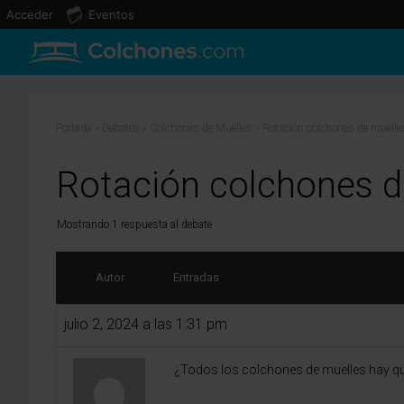
Acceder
Eventos
Portada
»
Debates
»
Colchones de Muelles
»
Rotación colchones de muelle
Rotación colchones d
Mostrando 1 respuesta al debate
Autor
Entradas
julio 2, 2024 a las 1:31 pm
¿Todos los colchones de muelles hay qu