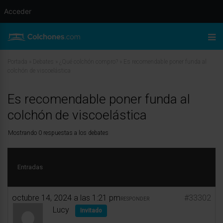
Acceder
Portada
»
Debates
»
¿Qué colchón compro?
»
Es recomendable poner funda al
colchón de viscoelástica
Es recomendable poner funda al
colchón de viscoelástica
Mostrando 0 respuestas a los debates
Entradas
octubre 14, 2024 a las 1:21 pm
#33302
RESPONDER
Lucy
Invitado