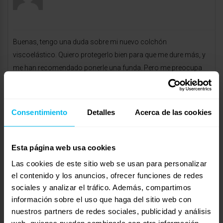
Buenas, tengo una duda sobre mi nuevo colchón
viscoelástico. Quiero protegerlo bien para que me dure más, y
me han recomendado ponerle una funda. Pero me preocupa
que esto afecte la transpirabilidad del colchón, ya que una de
las razones por las que lo compré es precisamente por lo
cómodo que se siente. ¿Realmente es necesario ponerle una
Consentimiento
Detalles
Acerca de las cookies
funda?
Mostrando 0 respuestas a los debates
Esta página web usa cookies
Las cookies de este sitio web se usan para personalizar
Respuesta a: Es recomendable poner funda al colchón de
el contenido y los anuncios, ofrecer funciones de redes
viscoelástica
sociales y analizar el tráfico. Además, compartimos
Tu información:
información sobre el uso que haga del sitio web con
Nombre (obligatorio):
nuestros partners de redes sociales, publicidad y análisis