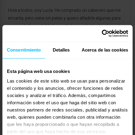
Hola a todos, soy Lucía. He comprado un cabecero que me
encanta, pero viene sin patas y quiero añadirle algunas para
que quede fijo y estable. La verdad, nunca he hecho algo así y
no sé por dónde empezar. ¿Alguien ha agregado patas a un
cabecero y podría darme algunos tips?
Consentimiento
Detalles
Acerca de las cookies
Mostrando 0 respuestas a los debates
Respuesta a: ¿Cómo poner patas a un cabecero?
Esta página web usa cookies
Tu información:
Las cookies de este sitio web se usan para personalizar
Nombre (obligatorio):
el contenido y los anuncios, ofrecer funciones de redes
sociales y analizar el tráfico. Además, compartimos
información sobre el uso que haga del sitio web con
Correo electrónico (no se publicará) (obligatorio):
nuestros partners de redes sociales, publicidad y análisis
web, quienes pueden combinarla con otra información
que les haya proporcionado o que hayan recopilado a
Web:
partir del uso que haya hecho de sus servicios.