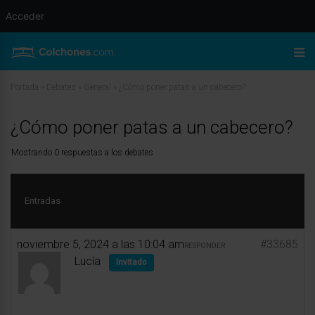
Acceder
Portada
»
Debates
»
General
»
¿Cómo poner patas a un cabecero?
¿Cómo poner patas a un cabecero?
Mostrando 0 respuestas a los debates
Entradas
noviembre 5, 2024 a las 10:04 am
#33685
RESPONDER
Lucía
Invitado