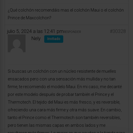
¿Qué colchón recomendáis mas el colchón Maui o el colchón
Prince de Maxcolchon?
julio 5, 2024 a las 12:41 pm
#30328
RESPONDER
Nely
Invitado
Si buscas un colchón con un núcleo resistente de muelles
ensacados pero con una sensación más mullida y no tan
firme, te recomiendo el modelo Maui. En mi caso, me decanté
por este modelo después de probar también el Prince y el
Thermotech. El tejido del Maui es más fresco, y es reversible,
ofreciendo una cara más firme y otra más suave. En cambio,
tanto el Prince como el Thermotech son también reversibles,
pero tienen las mismas capas en ambos lados y me