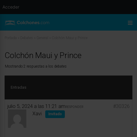
Acceder
Portada
»
Debates
»
General
»
Colchón Maui y Prince
Colchón Maui y Prince
Mostrando 2 respuestas a los debates
Entradas
julio 5, 2024 a las 11:21 am
#30326
RESPONDER
Xavi
Invitado