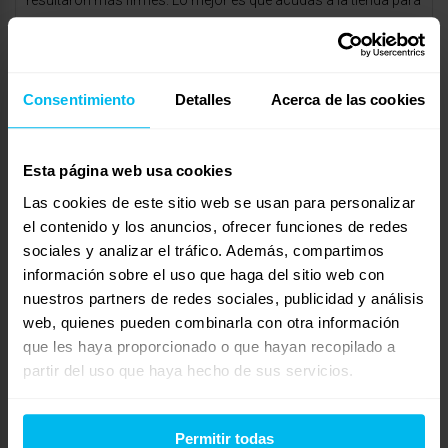
resultaron más firmes. Lo mejor es que acudas a la tienda para
verlo personalmente. Las chicas te ayudarán mucho con
cualquier duda que tengas.
julio 16, 2024 a las 8:13 am
#30386
Consentimiento
Detalles
Acerca de las cookies
RESPONDER
Ignacio García
Invitado
Esta página web usa cookies
Las cookies de este sitio web se usan para personalizar
el contenido y los anuncios, ofrecer funciones de redes
Mi recomendación es que, si eres caluroso y buscas firmeza
sociales y analizar el tráfico. Además, compartimos
sin que sea demasiado duro, el modelo PRINCE es una
información sobre el uso que haga del sitio web con
excelente opción. Compré el modelo MAUI para mi hija y,
nuestros partners de redes sociales, publicidad y análisis
aunque es reversible con dos caras, ambos lados me
web, quienes pueden combinarla con otra información
parecieron más mullidos. Para dos personas, con un peso de
que les haya proporcionado o que hayan recopilado a
85 kg y 57 kg, respectivamente, estamos muy contentos con el
partir del uso que haya hecho de sus servicios.
PRINCE. Mi hija, que pesa alrededor de 45 kg, también está muy
satisfecha con el MAUI. Espero haber sido de ayuda.
Permitir todas