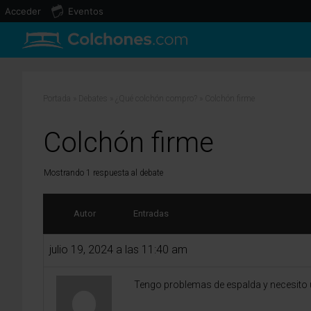
Acceder
Eventos
Portada
»
Debates
»
¿Qué colchón compro?
»
Colchón firme
Colchón firme
Mostrando 1 respuesta al debate
Autor
Entradas
julio 19, 2024 a las 11:40 am
Tengo problemas de espalda y necesito 