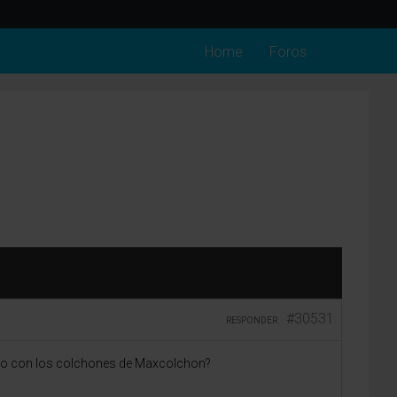
Home
Foros
#30531
RESPONDER
vio con los colchones de Maxcolchon?