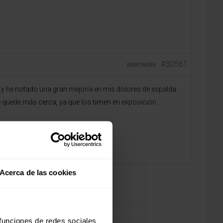
#30561
RESPONDER
le y he notado una gran mejoría en mis dolores de espalda.
 quede más cerca, ya que los tienen en exposición.
Acerca de las cookies
 funciones de redes sociales