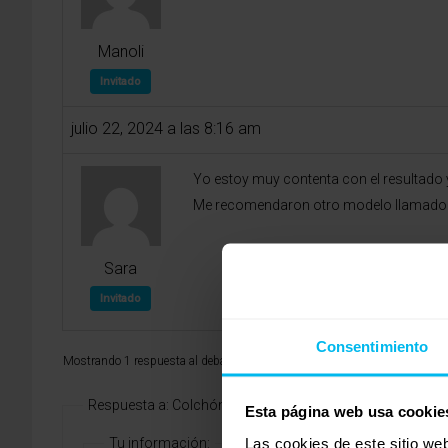
Manoli
Invitado
julio 22, 2024 a las 8:16 am
Yo estoy muy contenta con el resultado y
Me recomendaron otro modelo llamado Soj
Sara
Invitado
Consentimiento
Mostrando 1 respuesta al debate
Respuesta a: Colchón firme
Esta página web usa cookie
Las cookies de este sitio we
Tu información: