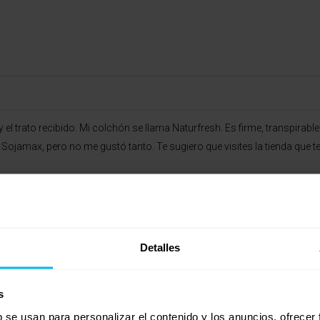
 el trato recibido. Mi colchón se llama Naturfresh. Es firme, transpirab
amax, pero no me gustó tanto. Te sugiero que visites la tienda que te
Detalles
s
b se usan para personalizar el contenido y los anuncios, ofrecer