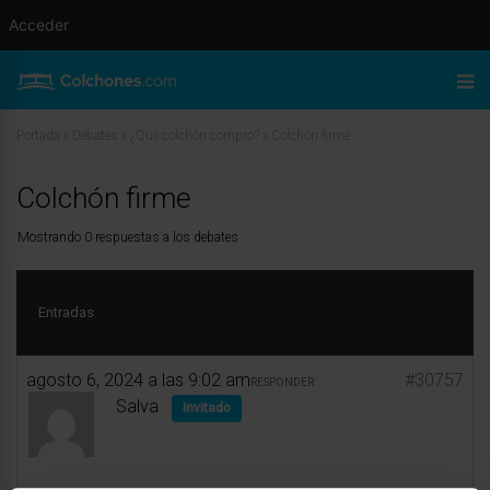
Acceder
Portada
»
Debates
»
¿Qué colchón compro?
»
Colchón firme
Colchón firme
Mostrando 0 respuestas a los debates
Entradas
agosto 6, 2024 a las 9:02 am
#30757
RESPONDER
Salva
Invitado