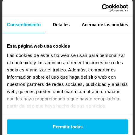
¿Qué colchón es bueno para evitar notar los movimientos? Mi
pareja se mueve mucho por las noches
Consentimiento
Detalles
Acerca de las cookies
Mostrando 0 respuestas a los debates
Esta página web usa cookies
Respuesta a: Colchón firme
Las cookies de este sitio web se usan para personalizar
Tu información:
el contenido y los anuncios, ofrecer funciones de redes
Nombre (obligatorio):
sociales y analizar el tráfico. Además, compartimos
información sobre el uso que haga del sitio web con
Correo electrónico (no se publicará) (obligatorio):
nuestros partners de redes sociales, publicidad y análisis
web, quienes pueden combinarla con otra información
que les haya proporcionado o que hayan recopilado a
Web:
partir del uso que haya hecho de sus servicios.
Permitir todas