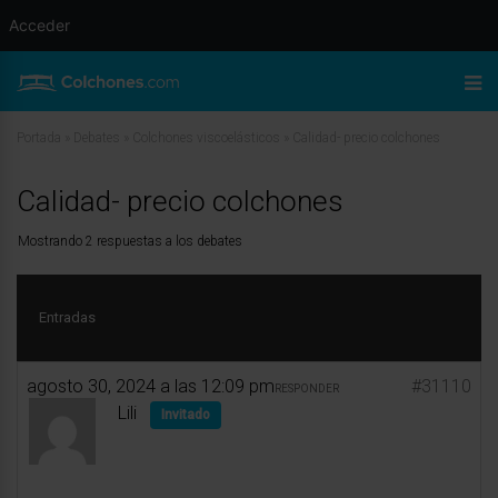
Acceder
Portada
»
Debates
»
Colchones viscoelásticos
»
Calidad- precio colchones
Calidad- precio colchones
Mostrando 2 respuestas a los debates
Entradas
agosto 30, 2024 a las 12:09 pm
#31110
RESPONDER
Lili
Invitado