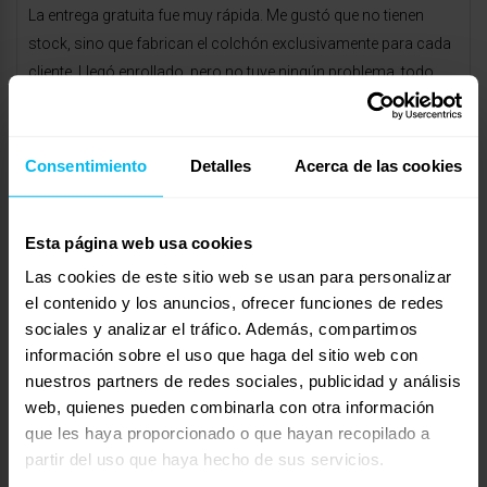
La entrega gratuita fue muy rápida. Me gustó que no tienen
stock, sino que fabrican el colchón exclusivamente para cada
cliente. Llegó enrollado, pero no tuve ningún problema, todo
perfecto.
Además, obtuve un 25% de descuento para futuras compras,
Consentimiento
Detalles
Acerca de las cookies
así que aproveché para comprar un relleno nórdico, funda
nórdica, sábanas y el protector quita y pon, que recomiendo al
100% no da calor ni hace ruido.
Esta página web usa cookies
enero 9, 2025 a las 8:06 am
#34818
Las cookies de este sitio web se usan para personalizar
RESPONDER
Maxcolchon Nexum
el contenido y los anuncios, ofrecer funciones de redes
Invitado
sociales y analizar el tráfico. Además, compartimos
información sobre el uso que haga del sitio web con
nuestros partners de redes sociales, publicidad y análisis
web, quienes pueden combinarla con otra información
¡Hola! Nos alegra mucho que el resultado haya sido tan
que les haya proporcionado o que hayan recopilado a
positivo.
partir del uso que haya hecho de sus servicios.
En cuanto a calidad-precio, no tenemos ninguna duda. El