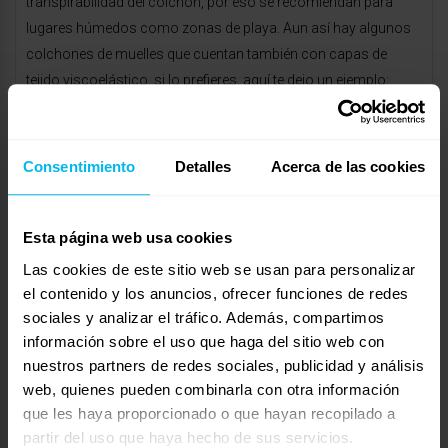
transpirabilidad del colchón, por eso se recomiendan para
lugares húmedos como zonas de playa. Aun así hay algunos
colchones de muelles que cuentan también con capas de
tejido viscoelástico, si lo prefieres, aquí te dejo un ejemplo:
https://www.dormitorum.com/producto/colchon-fresh-
springs-visco-ensacado/
Consentimiento
Detalles
Acerca de las cookies
Un saludo, Antonio
abril 28, 2021 a las 11:05 am
#29444
RESPONDER
Esta página web usa cookies
Antonio
Invitado
Las cookies de este sitio web se usan para personalizar
el contenido y los anuncios, ofrecer funciones de redes
sociales y analizar el tráfico. Además, compartimos
información sobre el uso que haga del sitio web con
Buenas tardes María!
nuestros partners de redes sociales, publicidad y análisis
web, quienes pueden combinarla con otra información
La ventaja de los colchones de muelles es que mejoran la
que les haya proporcionado o que hayan recopilado a
transpirabilidad del colchón, por eso se recomiendan para
partir del uso que haya hecho de sus servicios.
lugares húmedos como zonas de playa. Aun así hay algunos