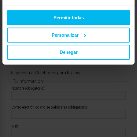
colchones de muelles que cuentan también con capas de
tejido viscoelástico, si lo prefieres, aquí te dejo un ejemplo:
Permitir todas
https://www.dormitorum.com/producto/colchon-fresh-
springs-visco-ensacado/
Personalizar
Un saludo, Antonio
Denegar
Mostrando 2 respuestas a los debates
Respuesta a: Colchones para la playa
Tu información:
Nombre (obligatorio):
Correo electrónico (no se publicará) (obligatorio):
Web: