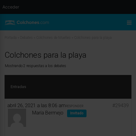
Acceder
Portada
»
Debates
»
Colchones de Muelles
»
Colchones para la playa
Colchones para la playa
Mostrando 2 respuestas a los debates
Entradas
abril 26, 2021 a las 8:06 am
#29439
RESPONDER
María Bermejo
Invitado