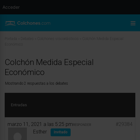
Acceder
Portada
»
Debates
»
Colchones viscoelásticos
»
Colchón Medida Especial
Económico
Colchón Medida Especial
Económico
Mostrando 2 respuestas a los debates
Entradas
marzo 11, 2021 a las 5:25 pm
#29384
RESPONDER
Esther
Invitado