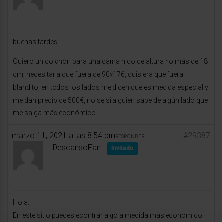
buenas tardes,
Quiero un colchón para una cama nido de altura no más de 18
cm, necesitaría que fuera de 90×176, quisiera que fuera
blandito, en todos los lados me dicen que es medida especial y
me dan precio de 500€, no se si alguien sabe de algún lado que
me salga más económico.
marzo 11, 2021 a las 8:54 pm
#29387
RESPONDER
DescansoFan
Invitado
Hola.
En este sitio puedes econtrar algo a medida más economico