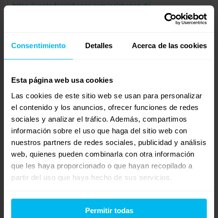
https://ventadecolchones.com/colchones-de-
espumacion/piezas-de-espuma-a-medida-465.html
Con una funda de stretch, que es lo habitual en un colchón, te
Consentimiento
Detalles
Acerca de las cookies
puede salir por unos 130 euros
Saludos
Esta página web usa cookies
julio 3, 2024 a las 9:15 am
#30222
RESPONDER
Las cookies de este sitio web se usan para personalizar
MAXCOLCHON
Invitado
el contenido y los anuncios, ofrecer funciones de redes
sociales y analizar el tráfico. Además, compartimos
información sobre el uso que haga del sitio web con
nuestros partners de redes sociales, publicidad y análisis
web, quienes pueden combinarla con otra información
¡Hola, Esther! Como fabricantes de colchones, le invitamos a
que les haya proporcionado o que hayan recopilado a
proporcionarnos sus datos, medidas y especificaciones del
partir del uso que haya hecho de sus servicios.
colchón que necesita. Puede encontrar más información en
nuestro sitio web:
http://www.maxcolchon.com
. Un saludo.
Permitir todas