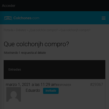
Acceder
Portada
»
Debates
»
¿Qué colchón compro?
»
Que colchonjh compro?
Que colchonjh compro?
Mostrando 1 respuesta al debate
Entradas
marzo 1, 2021 a las 11:29 am
#29367
RESPONDER
Eduardo
Invitado