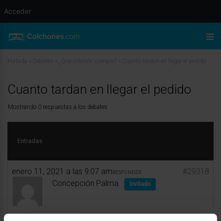
Acceder
Portada
»
Debates
»
¿Qué colchón compro?
»
Cuanto tardan en llegar el pedido
Cuanto tardan en llegar el pedido
Mostrando 0 respuestas a los debates
Entradas
enero 11, 2021 a las 9:07 am
#29318
RESPONDER
Concepción Palma
Invitado