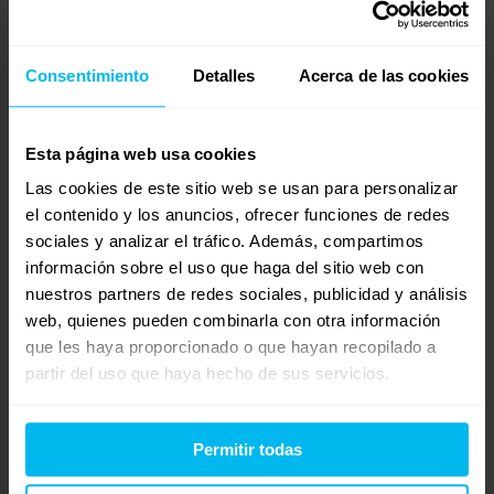
Necesito un colchón de 180 por 90 y 12 cm. de altura
Consentimiento
Detalles
Acerca de las cookies
Mostrando 0 respuestas a los debates
Respuesta a: Cuanto tardan en llegar el pedido
Esta página web usa cookies
Tu información:
Las cookies de este sitio web se usan para personalizar
Nombre (obligatorio):
el contenido y los anuncios, ofrecer funciones de redes
sociales y analizar el tráfico. Además, compartimos
información sobre el uso que haga del sitio web con
Correo electrónico (no se publicará) (obligatorio):
nuestros partners de redes sociales, publicidad y análisis
web, quienes pueden combinarla con otra información
Web:
que les haya proporcionado o que hayan recopilado a
partir del uso que haya hecho de sus servicios.
Permitir todas