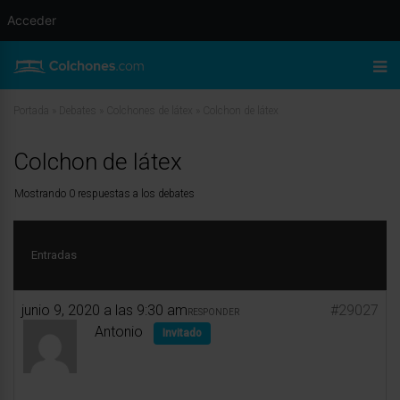
Acceder
Portada
»
Debates
»
Colchones de látex
»
Colchon de látex
Colchon de látex
Mostrando 0 respuestas a los debates
Entradas
junio 9, 2020 a las 9:30 am
#29027
RESPONDER
Antonio
Invitado