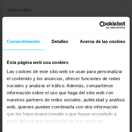
buenos dias,
tengo un colchón de látex que tiene 6 años he notado que es
más blandito y me ha cogido algo de forma, a parte de darme
bastante calor a media noche me toca levantarme, me gustaría
Consentimiento
Detalles
Acerca de las cookies
saber que puedo hacer pues en su día pague bastante por el y
me gustaría amortizarle un poquito más gracias!
Esta página web usa cookies
Mostrando 0 respuestas a los debates
Las cookies de este sitio web se usan para personalizar
el contenido y los anuncios, ofrecer funciones de redes
Respuesta a: Colchon de látex
sociales y analizar el tráfico. Además, compartimos
Tu información:
información sobre el uso que haga del sitio web con
Nombre (obligatorio):
nuestros partners de redes sociales, publicidad y análisis
web, quienes pueden combinarla con otra información
que les haya proporcionado o que hayan recopilado a
Correo electrónico (no se publicará) (obligatorio):
partir del uso que haya hecho de sus servicios.