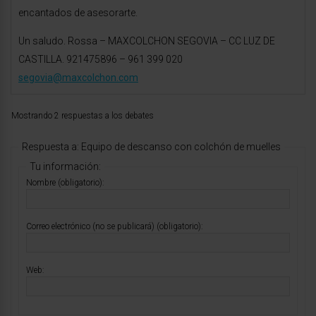
encantados de asesorarte.
Un saludo. Rossa – MAXCOLCHON SEGOVIA – CC LUZ DE
CASTILLA. 921475896 – 961 399 020
segovia@maxcolchon.com
Mostrando 2 respuestas a los debates
Respuesta a: Equipo de descanso con colchón de muelles
Tu información:
Nombre (obligatorio):
Correo electrónico (no se publicará) (obligatorio):
Web: