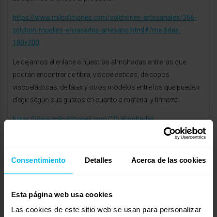
https://www.milcolchones.com/colchones-artesanales/366-
colchon-muelles-ensacados-artesano.html#/medidas-
180×200
Le dejamos el enlace a nuestras almohadas entre las que
podrán encontrar de fibra, viscoelásticas, de copos
viscoelásticas, de látex y otros modelos entre los que pueden
elegir según sus gustos en cuanto a material y firmeza:
https://www.milcolchones.com/10-almohadas
Le dejamos el enlace a nuestra ropa de cama en donde podrá
encontrar edredones, sábanas, colchas, fundas protectoras y
Consentimiento
Detalles
Acerca de las cookies
nórdicas, etc:
https://www.milcolchones.com/65-ropa-de-cama
Esta página web usa cookies
Por último le dejamos el enlace a nuestros cabeceros para que
Las cookies de este sitio web se usan para personalizar
consulte los diferentes diseños: