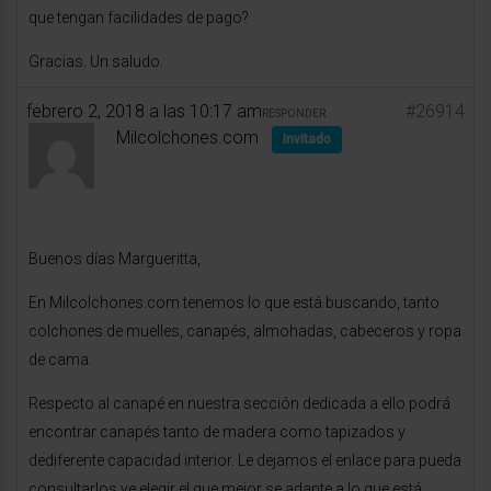
que tengan facilidades de pago?
Gracias. Un saludo.
febrero 2, 2018 a las 10:17 am
#26914
RESPONDER
Milcolchones.com
Invitado
Buenos días Margueritta,
En Milcolchones.com tenemos lo que está buscando, tanto
colchones de muelles, canapés, almohadas, cabeceros y ropa
de cama.
Respecto al canapé en nuestra sección dedicada a ello podrá
encontrar canapés tanto de madera como tapizados y
dediferente capacidad interior. Le dejamos el enlace para pueda
consultarlos ye elegir el que mejor se adapte a lo que está