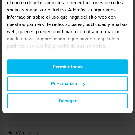
el contenido y los anuncios, ofrecer funciones de redes
sociales y analizar el tráfico. Además, compartimos
https://www.milcolchones.com/5-cabeceros
información sobre el uso que haga del sitio web con
Esperamos haberle ayudado. Si tiene cualquier consulta no
nuestros partners de redes sociales, publicidad y análisis
dude en hacérnosla llegar. Estaremos encantados de atenderle.
web, quienes pueden combinarla con otra información
que les haya proporcionado o que hayan recopilado a
En Milcolchones.com llevamos más de 30 años fabricando y
partir del uso que haya hecho de sus servicios.
distribuyendo nuestros propios equipos de descanso siempre
acorde a las necesidades y gustos de nuestros usuarios.
Permitir todas
http://www.milcolchones.com
912629080
info@milcolchones.com
Personalizar
febrero 2, 2018 a las 11:39 am
#26919
RESPONDER
MAXCOLCHON
Invitado
Denegar
Hola Margueritta