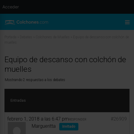
Acceder
Portada
»
Debates
»
Colchones de Muelles
»
Equipo de descanso con colchón de
muelles
Equipo de descanso con colchón de
muelles
Mostrando 2 respuestas a los debates
Entradas
febrero 1, 2018 a las 6:47 pm
#26909
RESPONDER
Margueritta
Invitado