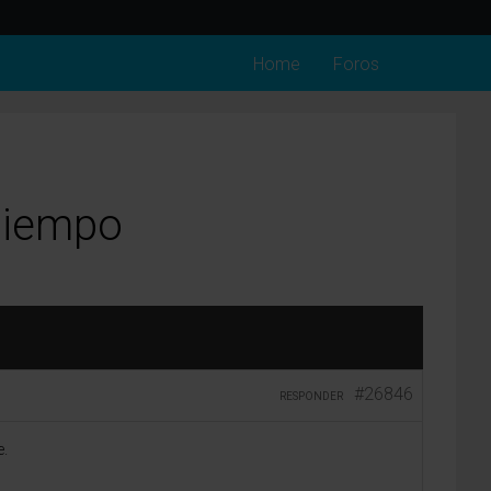
Home
Foros
tiempo
#26846
RESPONDER
e.