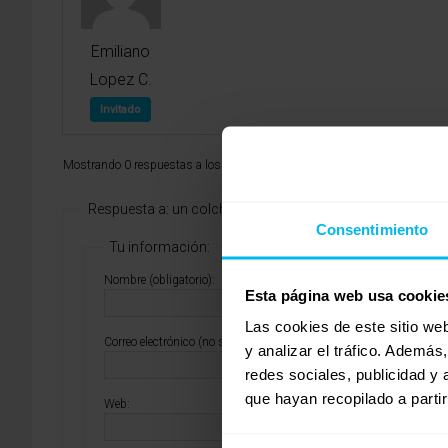
Emiliano
Lopez C.
Invitado
Mostrando 0 respuestas a los debates
Respuesta a: un colchón duradero no hunda deforme con
Consentimiento
Tu información:
Nombre (obligatorio):
Esta página web usa cookie
Las cookies de este sitio we
Correo electrónico (no se publicará) (obligatorio):
y analizar el tráfico. Ademá
redes sociales, publicidad y
que hayan recopilado a parti
Web: