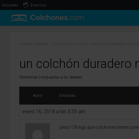
Acceder
Eventos
Portada
»
Debates
»
¿Qué colchón compro?
»
un colchón duradero no hund
un colchón duradero 
Mostrando 0 respuestas a los debates
Autor
Entradas
enero 16, 2018 a las 5:35 am
peso 130 kgs que colchones tienen ustede