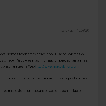
#26820
RESPONDER
dades, somos fabricantes desde hace 10 años, además de
cos ofrecen. Si quieres más información puedes llamarme al
es consultar nuestra Web
http://www.maxcolchon.com
.
zando una almohada con las piernas por ser la postura más
d permite obtener un descanso excelente con un tacto