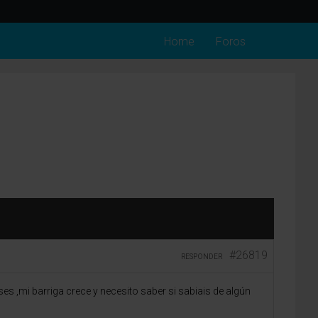
Home
Foros
#26819
RESPONDER
s ,mi barriga crece y necesito saber si sabiais de algún