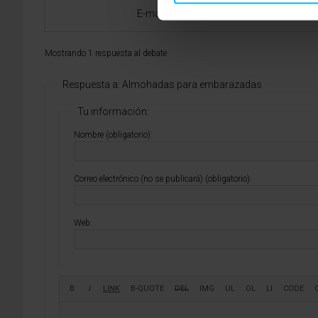
E-mail:
vitoria@maxcolchon.com
Mostrando 1 respuesta al debate
Respuesta a: Almohadas para embarazadas
Tu información:
Nombre (obligatorio):
Correo electrónico (no se publicará) (obligatorio):
Web: