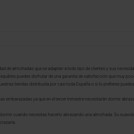
ad de almohadas que se adaptan a todo tipo de clientes y sus necesi
sequibles puedes disfrutar de una garantía de satisfacción que muy po
uestras tiendas distribuida por casi toda España o si lo prefieres pued
las embarazadas ya que en el tercer trimestre necesitarán dormir abra
 dormir cuando necesitas hacerlo abrazando una almohada. Su suavida
brazarla.