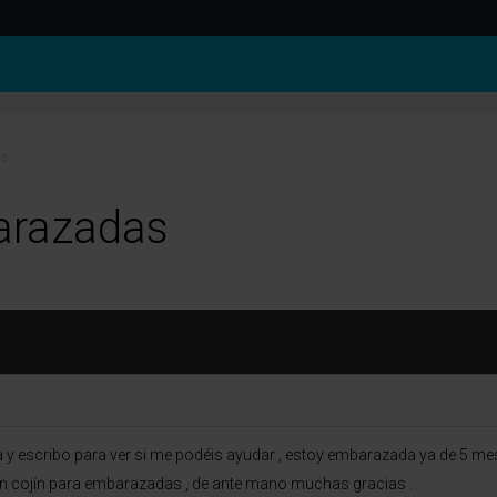
as
arazadas
y escribo para ver si me podéis ayudar , estoy embarazada ya de 5 mese
un cojín para embarazadas , de ante mano muchas gracias .