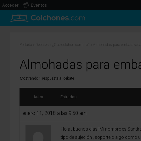
Acceder
Eventos
Portada
»
Debates
»
¿Qué colchón compro?
»
Almohadas para embarazad
Almohadas para emb
Mostrando 1 respuesta al debate
Autor
Entradas
enero 11, 2018 a las 9:50 am
Hola , buenos dias!!Mi nombre es Sandra 
tipo de sujeción , soporte o algo como 