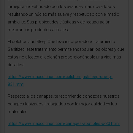
inmejorable. Fabricado con los avances más novedosos
resultando un núcleo más suave y respetuoso con el medio
ambiente. Sus propiedades elásticas y de recuperación
mejoran los productos actuales.
El colchón JustSleep One lleva incorporado el tratamiento
Sanitized, este tratamiento permite encapsular los olores y que
estos no afecten al colchón proporcionándole una vida más
duradera.
https://www.maxcolchon.com/colchon-justsleep-one-p-
831.html
Respecto a los canapés, te recomiendo conozcas nuestros
canapés tapizados, trabajados con la mejor calidad en los
materiales.
https://www.maxcolchon.com/canapes-abatibles-c-30.html