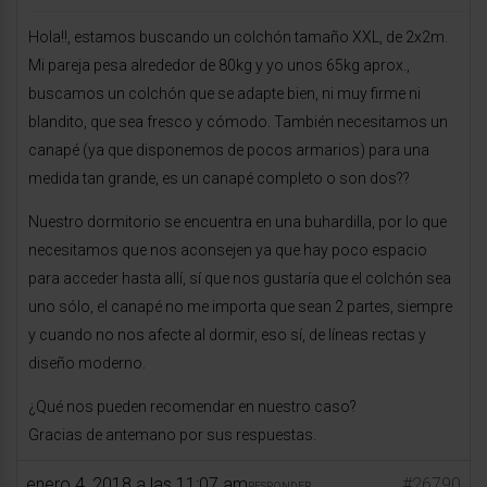
Hola!!, estamos buscando un colchón tamaño XXL, de 2x2m.
Mi pareja pesa alrededor de 80kg y yo unos 65kg aprox.,
buscamos un colchón que se adapte bien, ni muy firme ni
blandito, que sea fresco y cómodo. También necesitamos un
canapé (ya que disponemos de pocos armarios) para una
medida tan grande, es un canapé completo o son dos??
Nuestro dormitorio se encuentra en una buhardilla, por lo que
necesitamos que nos aconsejen ya que hay poco espacio
para acceder hasta allí, sí que nos gustaría que el colchón sea
uno sólo, el canapé no me importa que sean 2 partes, siempre
y cuando no nos afecte al dormir, eso sí, de líneas rectas y
diseño moderno.
¿Qué nos pueden recomendar en nuestro caso?
Gracias de antemano por sus respuestas.
enero 4, 2018 a las 11:07 am
#26790
RESPONDER