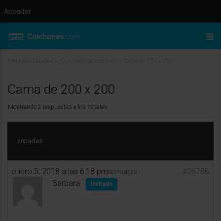
Acceder
Portada
»
Debates
»
¿Qué colchón compro?
»
Cama de 200 x 200
Cama de 200 x 200
Mostrando 2 respuestas a los debates
Entradas
enero 3, 2018 a las 6:18 pm
#26786
RESPONDER
Barbara
Invitado