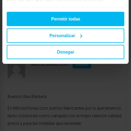
dude en hacérnosla llegar. Estaremos encantados de atenderle.
Un cordial saludo, Patricia
Permitir todas
C/Eduardo Dato Nº38- Bajo
Personalizar
MAXCOLCHON Vitoria, TLF: 945 198 811
E-mail:
vitoria@maxcolchon.com
Denegar
enero 4, 2018 a las 11:58 am
#26792
RESPONDER
Milcolchones.com
Invitado
Buenos días Bárbara.
En Milcolchones.com somos fabricantes por lo que tenemos
tanto colchones como canapés con la mejor relación calidad
precio y para las medidas que necesitan.