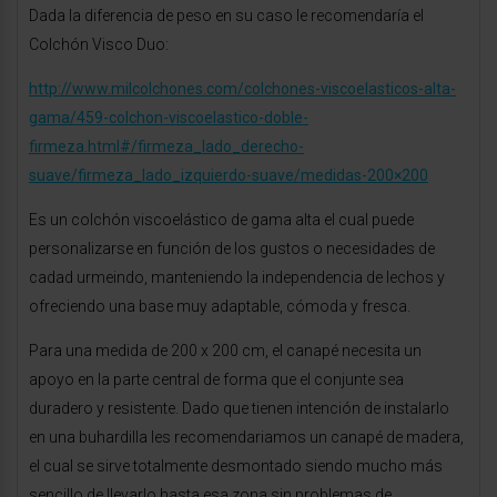
Dada la diferencia de peso en su caso le recomendaría el
Colchón Visco Duo:
http://www.milcolchones.com/colchones-viscoelasticos-alta-
gama/459-colchon-viscoelastico-doble-
firmeza.html#/firmeza_lado_derecho-
suave/firmeza_lado_izquierdo-suave/medidas-200×200
Es un colchón viscoelástico de gama alta el cual puede
personalizarse en función de los gustos o necesidades de
cadad urmeindo, manteniendo la independencia de lechos y
ofreciendo una base muy adaptable, cómoda y fresca.
Para una medida de 200 x 200 cm, el canapé necesita un
apoyo en la parte central de forma que el conjunte sea
duradero y resistente. Dado que tienen intención de instalarlo
en una buhardilla les recomendariamos un canapé de madera,
el cual se sirve totalmente desmontado siendo mucho más
sencillo de llevarlo hasta esa zona sin problemas de