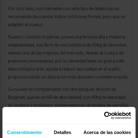
Por otro lado, normalmente con este tipo de dolencias se
recomienda descansar sobre colchones firmes, pero que se
adapten al cuerpo.
Nuestro colchón Sojamax, posee una firmeza alta y máxima
adaptabilidad, sus 8cm de viscoelástica de 90kg de densidad,
siendo una de las mejores del mercado, liberan al cuerpo de
presiones innecesarias, por su densidad tiene un gran poder
descontracturante, ayuda a reducir las vueltas en el sueño,
proporcionando un descanso más duradero e ininterrumpido.
Su núcleo se complementa con dos bloques de 6cm de
Biogreen, que es un HR de alta calidad, con 40kg de densidad,
es inodoro y ecológico, posee esencias de aceites de semillas
con propiedades relajantes y antiestrés. Mantendrán la dureza
correcta. Sojamax es ergonómico, ya su núcleo diferencia
zonas del descanso adaptándose al contorno del cuerpo,
Consentimiento
Detalles
Acerca de las cookies
además sus capas van preparadas para situarlo si se desea