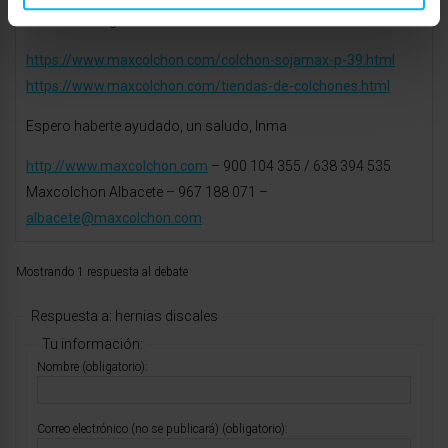
cerca de tu lugar de residencia.
https://www.maxcolchon.com/colchon-sojamax-p-39.html
https://www.maxcolchon.com/tiendas-de-colchones.html
Espero haberte ayudado, un saludo, Inma
http://www.maxcolchon.com
– 900 104 355 / 638 394 535
Maxcolchon Albacete – 967 188 071 –
albacete@maxcolchon.com
Mostrando 1 respuesta al debate
Respuesta a: hernias discales
Tu información:
Nombre (obligatorio):
Correo electrónico (no se publicará) (obligatorio):