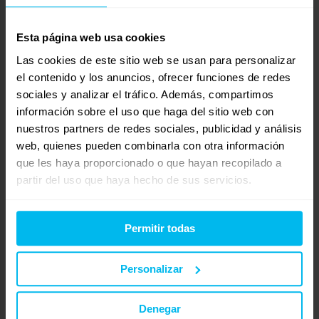
sobre un somier articulado, ya que tiene una articulación
excelente si buscamos todavía mayor adaptabilidad y
Esta página web usa cookies
comodidad en el descanso.
Las cookies de este sitio web se usan para personalizar
el contenido y los anuncios, ofrecer funciones de redes
Su acolchado superior de 2.5cm en Supersuave, es una fibra
sociales y analizar el tráfico. Además, compartimos
con una increíble suavidad que proporciona una acogida al
información sobre el uso que haga del sitio web con
cuerpo gradual para una mayor relajación de los músculos. Y
nuestros partners de redes sociales, publicidad y análisis
su tejido superior Strech, es suave y elástico por lo que
web, quienes pueden combinarla con otra información
favorece los movimientos en el descanso, en la composición
que les haya proporcionado o que hayan recopilado a
destaca un 22%viscosa, que es una fibra de origen vegetal que
partir del uso que haya hecho de sus servicios.
suaviza el tejido.
En Maxcolchon ofrecemos una garantía de satisfacción, que
Permitir todas
muy pocos ofrecen, de 100 noches de prueba. Aquí debajo te
dejo el link por si deseas ampliar información, además si
Personalizar
quieres probarlo en persona visita una de nuestras tiendas, un
profesional del descanso estará encantado de asesorarte, te
Denegar
facilito también el link, por si deseas consultar que tienda está