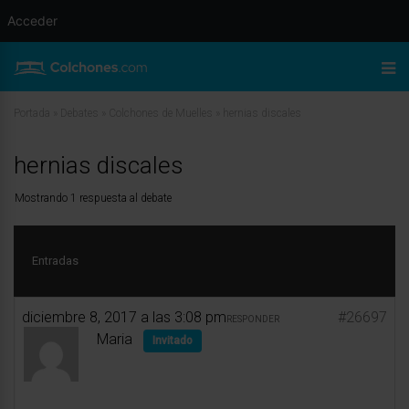
Acceder
Portada
»
Debates
»
Colchones de Muelles
»
hernias discales
hernias discales
Mostrando 1 respuesta al debate
Entradas
diciembre 8, 2017 a las 3:08 pm
#26697
RESPONDER
Maria
Invitado