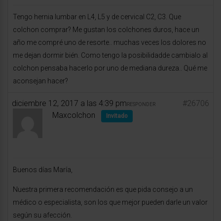
Tengo hernia lumbar en L4, L5 y de cervical C2, C3. Que
colchon comprar? Me gustan los colchones duros, hace un
año me compré uno de resorte.. muchas veces los dolores no
me dejan dormir bién. Como tengo la posibilidadde cambialo al
colchon pensaba hacerlo por uno de mediana dureza.. Qué me
aconsejan hacer?
diciembre 12, 2017 a las 4:39 pm
#26706
RESPONDER
Maxcolchon
Invitado
Buenos días María,
Nuestra primera recomendación es que pida consejo a un
médico o especialista, son los que mejor pueden darle un valor
según su afección.