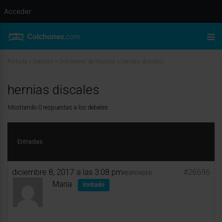
Acceder
Portada
»
Debates
»
Colchones de Muelles
»
hernias discales
hernias discales
Mostrando 0 respuestas a los debates
Entradas
diciembre 8, 2017 a las 3:08 pm
#26696
RESPONDER
Maria
Invitado