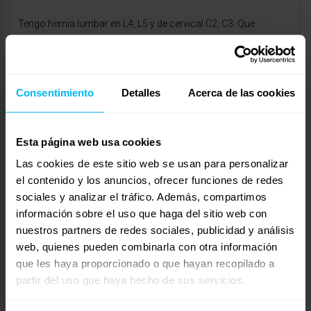
Tengo hernia lumbar en L4, L5 y de cervical C2, C3. Que
colchon comprar? Me gustan los colchones duros, hace un
año me compré uno de resorte.. muchas veces los dolores no
me dejan dormir bién. Como tengo la posibilidadde cambialo al
Consentimiento
Detalles
Acerca de las cookies
colchon pensaba hacerlo por uno de mediana dureza.. Qué me
aconsejan hacer?
Esta página web usa cookies
Mostrando 0 respuestas a los debates
Las cookies de este sitio web se usan para personalizar
el contenido y los anuncios, ofrecer funciones de redes
Respuesta a: hernias discales
sociales y analizar el tráfico. Además, compartimos
Tu información:
información sobre el uso que haga del sitio web con
Nombre (obligatorio):
nuestros partners de redes sociales, publicidad y análisis
web, quienes pueden combinarla con otra información
Correo electrónico (no se publicará) (obligatorio):
que les haya proporcionado o que hayan recopilado a
partir del uso que haya hecho de sus servicios.
Web: