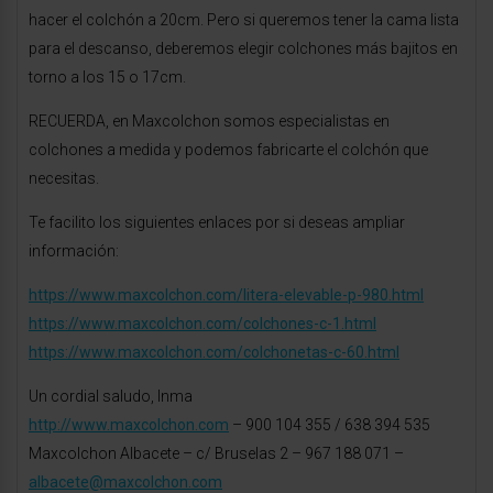
hacer el colchón a 20cm. Pero si queremos tener la cama lista
para el descanso, deberemos elegir colchones más bajitos en
torno a los 15 o 17cm.
RECUERDA, en Maxcolchon somos especialistas en
colchones a medida y podemos fabricarte el colchón que
necesitas.
Te facilito los siguientes enlaces por si deseas ampliar
información:
https://www.maxcolchon.com/litera-elevable-p-980.html
https://www.maxcolchon.com/colchones-c-1.html
https://www.maxcolchon.com/colchonetas-c-60.html
Un cordial saludo, Inma
http://www.maxcolchon.com
– 900 104 355 / 638 394 535
Maxcolchon Albacete – c/ Bruselas 2 – 967 188 071 –
albacete@maxcolchon.com