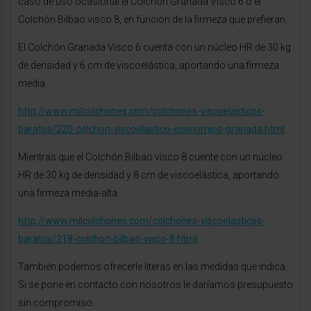
caso de uso ocasional el Colchón Granada Visco 6 o el
Colchón Bilbao visco 8, en función de la firmeza que prefieran.
El Colchón Granada Visco 6 cuenta con un núcleo HR de 30 kg
de densidad y 6 cm de viscoelástica, aportando una firmeza
media.
http://www.milcolchones.com/colchones-viscoelasticos-
baratos/220-colchon-viscoelastico-economico-granada.html
Mientras que el Colchón Bilbao visco 8 cuente con un núcleo
HR de 30 kg de densidad y 8 cm de viscoelástica, aportando
una firmeza media-alta.
http://www.milcolchones.com/colchones-viscoelasticos-
baratos/218-colchon-bilbao-visco-8.html
También podemos ofrecerle literas en las medidas que indica.
Si se pone en contacto con nosotros le daríamos presupuesto
sin compromiso.