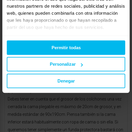
ELEVABLE. Ideal para habitaciones pequeñas y que
nuestros partners de redes sociales, publicidad y análisis
ocasionalmente duerma más de una persona. Gracias a su
web, quienes pueden combinarla con otra información
sistema de apertura y cierre rápido ganarás comodidad.
que les haya proporcionado o que hayan recopilado a
Cerrado tiene la altura de una cama habitual y abierto tendrás
partir del uso que haya hecho de sus servicios.
dos camas dispuestas en litera preparadas para el descanso.
Es una cama nido muy funcional y de sencillo manejo para
Permitir todas
abrirla, con medida de 90cm. Cuenta con escalera
autoplegable, Somier de láminas de haya de 53 mm, bastidor
Personalizar
tubo de acero, Doble sistema de seguridad, Doble sistema de
hidráulicos, su elevación con pistones hidráulicos a gas y no
Denegar
requiere montaje. Puedes optar por situarle barandillas
(opcionales)
Debes tener en cuenta que el grosor de los colchones una vez
cerrada la cama plegable es máximo de 20cm de grosor, y en
medida estándar de 90x190cm. Piensa también si la cama
inferior estará habitualmente con ropa de cama o sin ella. Si
queremos tener simplemente un funda protectora bastará con