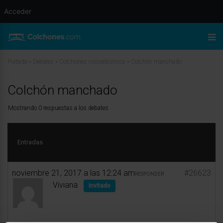
Acceder
Portada
»
Debates
»
Colchones viscoelásticos
»
Colchón manchado
Colchón manchado
Mostrando 0 respuestas a los debates
Entradas
noviembre 21, 2017 a las 12:24 am
#26623
RESPONDER
Viviana
Invitado