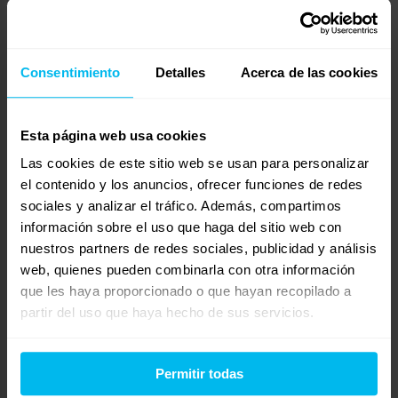
Mi colchón está sucio de pisos y se ha secado, necesito saber
cómo limpiarlo. Gracias
Consentimiento
Detalles
Acerca de las cookies
Mostrando 0 respuestas a los debates
Esta página web usa cookies
Respuesta a: Colchón manchado
Las cookies de este sitio web se usan para personalizar
Tu información:
el contenido y los anuncios, ofrecer funciones de redes
Nombre (obligatorio):
sociales y analizar el tráfico. Además, compartimos
información sobre el uso que haga del sitio web con
Correo electrónico (no se publicará) (obligatorio):
nuestros partners de redes sociales, publicidad y análisis
web, quienes pueden combinarla con otra información
que les haya proporcionado o que hayan recopilado a
Web:
partir del uso que haya hecho de sus servicios.
Permitir todas