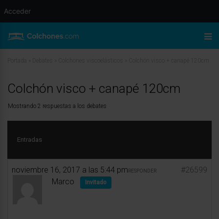
Acceder
Portada
»
Debates
»
Colchones viscoelásticos
»
Colchón visco + canapé 120cm
Colchón visco + canapé 120cm
Mostrando 2 respuestas a los debates
Entradas
noviembre 16, 2017 a las 5:44 pm
#26599
RESPONDER
Marco
Invitado