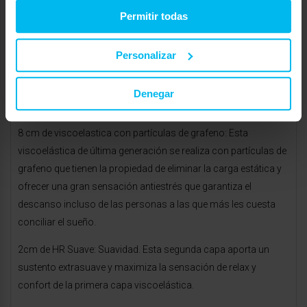
Respecto al colchón le recomendaría nuestro colchon Just
Permitir todas
Sleep Zen, es un colchón con una firmeza intermedia suave y
una adaptabilidad alta.
Personalizar
Composición del colchón capa a capa:
Tejido strech con 350gr, tejido elástico y de alta transpiración,
Denegar
proporciona un tacto extra suave a tu piel.
8 cm de viscoelastica con partículas de grafeno: Esta
viscoelástica de última generación se realiza con partículas de
grafeno que tienen la propiedad de eliminar la carga estática y
ofrecer una gran sensación antiestrés que garantiza el
descanso incluso de las personas a las que más les cuesta
conciliar el sueño.
2cm de HR Suave: Suavidad. Esta segunda capa aporta un
sustento extrasuave y maximiza la sensación de relax y
confort de la primera capa viscoelástica.