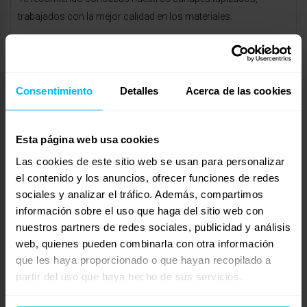
trabajados con la mejor calidad en los materiales.
https://www.maxcolchon.com/canapes-abatibles-c-30.html
La estructura interior del cajón está compuesta de un tubo de
hierro acerado, resistente y prácticamente indeformable al que
Consentimiento
Detalles
Acerca de las cookies
no le afecta ni la humedad ni la temperatura.
Nuestros canapés disponen de goma perimetral al suelo: esta
Esta página web usa cookies
opción evita que entre el polvo y la suciedad y que se muevan,
Las cookies de este sitio web se usan para personalizar
evitando vibraciones y arrastres, y por consecuencia menos
el contenido y los anuncios, ofrecer funciones de redes
ruidos. También si lo deseas, se podrían añadir ruedas con
sociales y analizar el tráfico. Además, compartimos
freno, patas de 5 a 10cm o sistema de desplazamiento.
información sobre el uso que haga del sitio web con
nuestros partners de redes sociales, publicidad y análisis
Tenemos varios modelos a elegir: cantos redondeados o
web, quienes pueden combinarla con otra información
cuadrados tejido en polipiel, chenilla o terciopelo. Después
que les haya proporcionado o que hayan recopilado a
puedes elegir tapa lisa de tejido 3D o tapa marco en el centro
partir del uso que haya hecho de sus servicios.
lleva tejido 3D y en el borde tapizado a juego con el cajón.