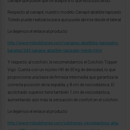
canapé que puede que se adapte a lo que está buscando.
Respecto al canapé, nuestro modelo Canapé abatible tapizado
Toledo puede realizarse para que pueda abrirse desde el lateral.
Le dejamos el enlace al producto:
http://www.milcolchones.com/canapes-abatibles-tapizados-
baratos/243-canape-abatible-tapizado-toledo.html
Y respecto al colchón, le recomendamos el Colchón Topper
Vigo. Cuenta con un núcleo HR de 30 kg de densidad, lo que
proporciona una base de firmeza intermedia que garantiza la
correcta posición de la espalda, y 8 cm de viscoelástica. El
acolchado superior tiene también 1 cm de viscoelástica,
aumentando aún más la sensación de confort en el colchón.
Le dejamos el enlace al producto:
http://www.milcolchones.com/colchones-viscoelasticos-alta-