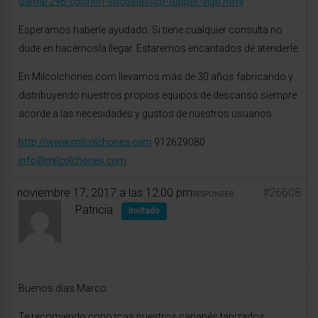
gama/296-colchon-viscoelastico-topper-vigo.html
Esperamos haberle ayudado. Si tiene cualquier consulta no
dude en hacérnosla llegar. Estaremos encantados de atenderle.
En Milcolchones.com llevamos más de 30 años fabricando y
distribuyendo nuestros propios equipos de descanso siempre
acorde a las necesidades y gustos de nuestros usuarios.
http://www.milcolchones.com
912629080
info@milcolchones.com
noviembre 17, 2017 a las 12:00 pm
#26608
RESPONDER
Patricia
Invitado
Buenos días Marco:
Te recomiendo conozcas nuestros canapés tapizados,