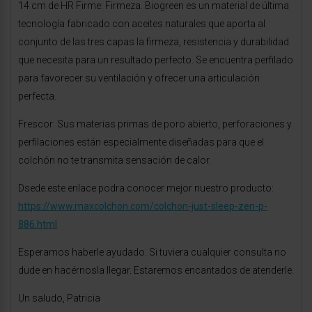
14 cm de HR Firme: Firmeza. Biogreen es un material de última
tecnología fabricado con aceites naturales que aporta al
conjunto de las tres capas la firmeza, resistencia y durabilidad
que necesita para un resultado perfecto. Se encuentra perfilado
para favorecer su ventilación y ofrecer una articulación
perfecta.
Frescor: Sus materias primas de poro abierto, perforaciones y
perfilaciones están especialmente diseñadas para que el
colchón no te transmita sensación de calor.
Dsede este enlace podra conocer mejor nuestro producto:
https://www.maxcolchon.com/colchon-just-sleep-zen-p-
886.html
Esperamos haberle ayudado. Si tuviera cualquier consulta no
dude en hacérnosla llegar. Estaremos encantados de atenderle.
Un saludo, Patricia