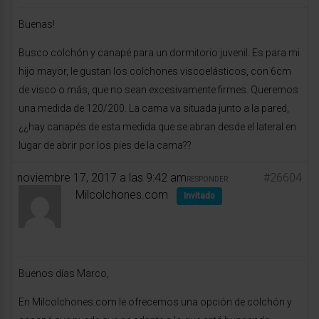
Buenas!
Busco colchón y canapé para un dormitorio juvenil. Es para mi
hijo mayor, le gustan los colchones viscoelásticos, con 6cm
de visco o más, que no sean excesivamente firmes. Queremos
una medida de 120/200. La cama va situada junto a la pared,
¿¿hay canapés de esta medida que se abran desde el lateral en
lugar de abrir por los pies de la cama??
noviembre 17, 2017 a las 9:42 am
#26604
RESPONDER
Milcolchones.com
Invitado
Buenos días Marco,
En Milcolchones.com le ofrecemos una opción de colchón y