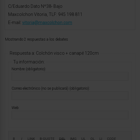
C/Eduardo Dato Nº38- Bajo
Maxcolchon Vitoria, TLF: 945 198 811
E-mail:
vitoria@maxcolchon.com
Mostrando 2 respuestas a los debates
Respuesta a: Colchón visco + canapé 120cm
Tu información:
Nombre (obligatorio):
Correo electrónico (no se publicará) (obligatorio):
Web: