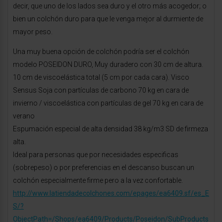
decir, que uno de los lados sea duro y el otro más acogedor; o
bien un colchón duro para que le venga mejor al durmiente de
mayor peso.
Una muy buena opción de colchón podría ser el colchón
modelo POSEIDON DURO, Muy duradero con 30 cm de altura.
10 cm de viscoelástica total (5 cm por cada cara). Visco
Sensus Soja con partículas de carbono 70 kg en cara de
invierno / viscoelástica con partículas de gel 70 kg en cara de
verano
Espumación especial de alta densidad 38 kg/m3 SD de firmeza
alta.
Ideal para personas que por necesidades especificas
(sobrepeso) o por preferencias en el descanso buscan un
colchón especialmente firme pero a la vez confortable.
http://www.latiendadecolchones.com/epages/ea6409.sf/es_E
S/?
ObjectPath=/Shops/ea6409/Products/Poseidon/SubProducts