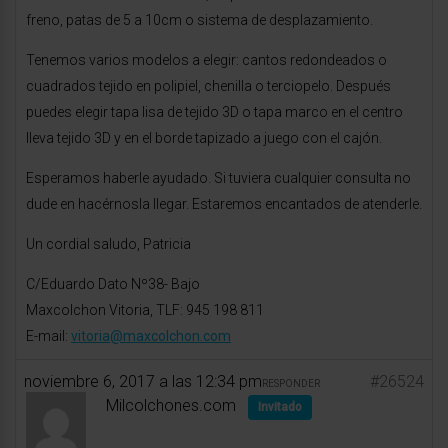
freno, patas de 5 a 10cm o sistema de desplazamiento.
Tenemos varios modelos a elegir: cantos redondeados o
cuadrados tejido en polipiel, chenilla o terciopelo. Después
puedes elegir tapa lisa de tejido 3D o tapa marco en el centro
lleva tejido 3D y en el borde tapizado a juego con el cajón.
Esperamos haberle ayudado. Si tuviera cualquier consulta no
dude en hacérnosla llegar. Estaremos encantados de atenderle.
Un cordial saludo, Patricia
C/Eduardo Dato Nº38- Bajo
Maxcolchon Vitoria, TLF: 945 198 811
E-mail:
vitoria@maxcolchon.com
noviembre 6, 2017 a las 12:34 pm
#26524
RESPONDER
Milcolchones.com
Invitado