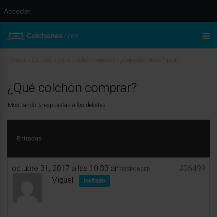
Acceder
Portada
»
Debates
»
¿Qué colchón compro?
»
¿Qué colchón comprar?
¿Qué colchón comprar?
Mostrando 3 respuestas a los debates
Entradas
octubre 31, 2017 a las 10:33 am
#26499
RESPONDER
Miguel
Invitado