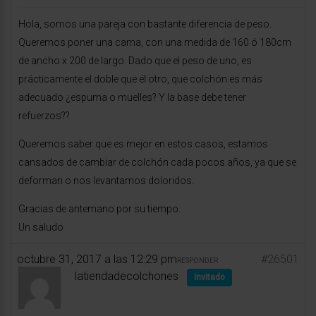
Hola, somos una pareja con bastante diferencia de peso.
Queremos poner una cama, con una medida de 160 ó 180cm
de ancho x 200 de largo. Dado que el peso de uno, es
prácticamente el doble que él otro, que colchón es más
adecuado ¿espuma o muelles? Y la base debe tener
refuerzos??
Queremos saber que es mejor en estos casos, estamos
cansados de cambiar de colchón cada pocos años, ya que se
deforman o nos levantamos doloridos.
Gracias de antemano por su tiempo.
Un saludo
octubre 31, 2017 a las 12:29 pm
#26501
RESPONDER
latiendadecolchones
Invitado