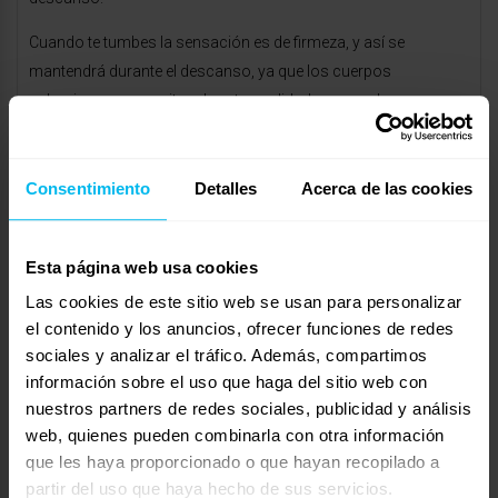
Cuando te tumbes la sensación es de firmeza, y así se
mantendrá durante el descanso, ya que los cuerpos
voluminosos necesitan de esta cualidad para un descanso
saludable. Su viscoelástica superior hará que el cuerpo quede
con reducción de presiones para evitar cargas innecesarias.
Ofrece un descanso firme, con ausencia de presiones, y con
Consentimiento
Detalles
Acerca de las cookies
independencia de lechos.
Las sensaciones del descanso en un colchón Sensity de
Esta página web usa cookies
MaxColchon son muy diferentes dependiendo del peso del
Las cookies de este sitio web se usan para personalizar
durmiente. En todos los casos ofrece un descanso reparador.
el contenido y los anuncios, ofrecer funciones de redes
sociales y analizar el tráfico. Además, compartimos
El colchón Sensity es apto para cualquier peso por la
información sobre el uso que haga del sitio web con
distribución de peso que hacen sus capas internas. Distribuye
nuestros partners de redes sociales, publicidad y análisis
de manera excelente personas con 50 kg de peso como
web, quienes pueden combinarla con otra información
personas de hasta 220 kg de peso.
que les haya proporcionado o que hayan recopilado a
partir del uso que haya hecho de sus servicios.
https://www.maxcolchon.com/colchon-sensity-hasta-220-kg-