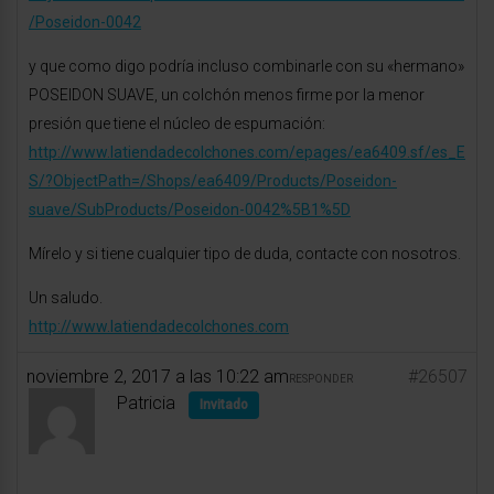
/Poseidon-0042
y que como digo podría incluso combinarle con su «hermano»
POSEIDON SUAVE, un colchón menos firme por la menor
presión que tiene el núcleo de espumación:
http://www.latiendadecolchones.com/epages/ea6409.sf/es_E
S/?ObjectPath=/Shops/ea6409/Products/Poseidon-
suave/SubProducts/Poseidon-0042%5B1%5D
Mírelo y si tiene cualquier tipo de duda, contacte con nosotros.
Un saludo.
http://www.latiendadecolchones.com
noviembre 2, 2017 a las 10:22 am
#26507
RESPONDER
Patricia
Invitado