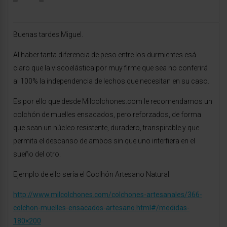
Buenas tardes Miguel.
Al haber tanta diferencia de peso entre los durmientes esá
claro que la viscoelástica por muy firme que sea no conferirá
al 100% la independencia de lechos que necesitan en su caso.
Es por ello que desde Milcolchones.com le recomendamos un
colchón de muelles ensacados, pero reforzados, de forma
que sean un núcleo resistente, duradero, transpirable y que
permita el descanso de ambos sin que uno interfiera en el
sueño del otro.
Ejemplo de ello sería el Coclhón Artesano Natural:
http://www.milcolchones.com/colchones-artesanales/366-
colchon-muelles-ensacados-artesano.html#/medidas-
180×200