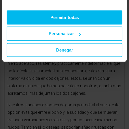
p-139.html
Permitir todas
Respecto a los canapés, te recomiendo conozcas nuestros
canapés tapizados, trabajados con la mejor calidad en los
materiales.
Personalizar
https://www.maxcolchon.com/canapes-abatibles-c-30.html
Denegar
La estructura interior del cajón está compuesta de un tubo de
hierro acerado, resistente y prácticamente indeformable al que
no le afecta ni la humedad ni la temperatura, esta estructura
interior va dividida en dos cajones, estos, se unen con un
sistema de unión que hemos patentado nosotros, cuanto más
apretamos, más de juntan los dos cajones.
Nuestros canapés disponen de goma perimetral al suelo: esta
opción evita que entre el polvo y la suciedad y que se muevan,
evitando vibraciones y arrastres, y por consecuencia menos
ruidos. También si lo deseas, se podrían añadir ruedas con