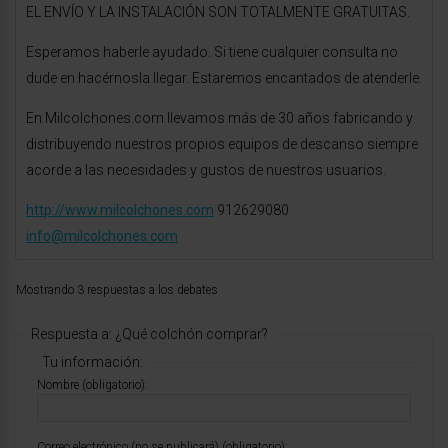
EL ENVÍO Y LA INSTALACIÓN SON TOTALMENTE GRATUITAS.
Esperamos haberle ayudado. Si tiene cualquier consulta no
dude en hacérnosla llegar. Estaremos encantados de atenderle.
En Milcolchones.com llevamos más de 30 años fabricando y
distribuyendo nuestros propios equipos de descanso siempre
acorde a las necesidades y gustos de nuestros usuarios.
http://www.milcolchones.com
912629080
info@milcolchones.com
Mostrando 3 respuestas a los debates
Respuesta a: ¿Qué colchón comprar?
Tu información:
Nombre (obligatorio):
Correo electrónico (no se publicará) (obligatorio):