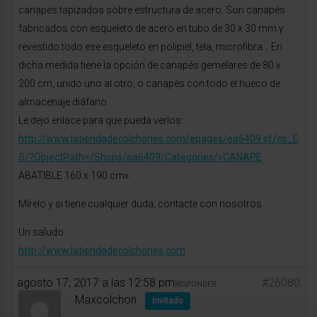
canapés tapizados sobre estructura de acero. Son canapés
fabricados con esqueleto de acero en tubo de 30 x 30 mm y
revestido todo ese esqueleto en polipiel, tela, microfibra… En
dicha medida tiene la opción de canapés gemelares de 80 x
200 cm, unido uno al otro, o canapés con todo el hueco de
almacenaje diáfano.
Le dejo enlace para que pueda verlos:
http://www.latiendadecolchones.com/epages/ea6409.sf/es_E
S/?ObjectPath=/Shops/ea6409/Categories/»CANAPÉ
ABATIBLE 160 x 190 cm»
Mírelo y si tiene cualquier duda, contacte con nosotros.
Un saludo.
http://www.latiendadecolchones.com
agosto 17, 2017 a las 12:58 pm
#26080
RESPONDER
Maxcolchon
Invitado