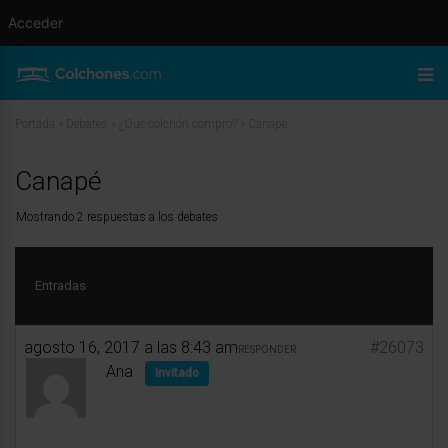
Acceder
Portada
»
Debates
»
¿Qué colchón compro?
»
Canapé
Canapé
Mostrando 2 respuestas a los debates
Entradas
agosto 16, 2017 a las 8:43 am
#26073
RESPONDER
Ana
Invitado