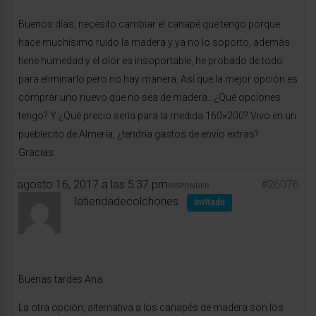
Buenos días, necesito cambiar el canapé que tengo porque
hace muchísimo ruido la madera y ya no lo soporto, además
tiene humedad y el olor es insoportable, he probado de todo
para eliminarlo pero no hay manera. Así que la mejor opción es
comprar uno nuevo que no sea de madera…¿Qué opciones
tengo? Y ¿Qué precio sería para la medida 160×200? Vivo en un
pueblecito de Almería, ¿tendría gastos de envío extras?
Gracias.
agosto 16, 2017 a las 5:37 pm
#26076
RESPONDER
latiendadecolchones
Invitado
Buenas tardes Ana.
La otra opción, alternativa a los canapés de madera son los