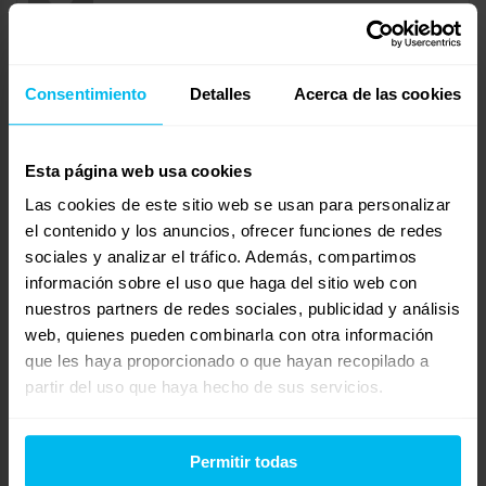
Consentimiento
Detalles
Acerca de las cookies
Buenas tardes Ana,
En Maxcolchon podemos presumir de tener muy buena
calidad en los materiales y acabados de nuestros canapés
Esta página web usa cookies
abatibles tapizados, las costuras en las esquinas cuadradas y
Las cookies de este sitio web se usan para personalizar
el tensado en las estructuras curvas es inmejorable.
el contenido y los anuncios, ofrecer funciones de redes
sociales y analizar el tráfico. Además, compartimos
La estructura interior del cajón esta compuesta de un tubo de
información sobre el uso que haga del sitio web con
hierro acerado, resistente y prácticamente indeformable al que
nuestros partners de redes sociales, publicidad y análisis
no le afecta ni la humedad ni la temperatura.
web, quienes pueden combinarla con otra información
que les haya proporcionado o que hayan recopilado a
Nuestros canapés disponen de goma perimetral al suelo: esta
partir del uso que haya hecho de sus servicios.
opción evita que entre el polvo y la suciedad y que se muevan,
evitando vibraciones y arrastres, y por consecuencia menos
ruidos. Tambien si lo deseas, se podrian añadir ruedas con
Permitir todas
freno, patas de 5 a 10cm o sistema de desplazamiento.