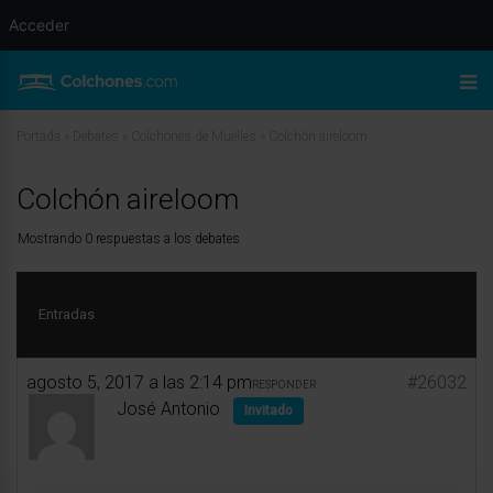
Acceder
Portada
»
Debates
»
Colchones de Muelles
»
Colchón aireloom
Colchón aireloom
Mostrando 0 respuestas a los debates
Entradas
agosto 5, 2017 a las 2:14 pm
#26032
RESPONDER
José Antonio
Invitado