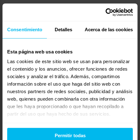
Buenas tardes estaba interesado en un colchón de 150×190 de
la marca aireloom sunset alpaca quería saber precio del
mismo y si retiran el viejo gracias.
Consentimiento
Detalles
Acerca de las cookies
Mostrando 0 respuestas a los debates
Esta página web usa cookies
Respuesta a: Colchón aireloom
Las cookies de este sitio web se usan para personalizar
Tu información:
el contenido y los anuncios, ofrecer funciones de redes
Nombre (obligatorio):
sociales y analizar el tráfico. Además, compartimos
información sobre el uso que haga del sitio web con
nuestros partners de redes sociales, publicidad y análisis
Correo electrónico (no se publicará) (obligatorio):
web, quienes pueden combinarla con otra información
que les haya proporcionado o que hayan recopilado a
Web:
partir del uso que haya hecho de sus servicios.
Permitir todas