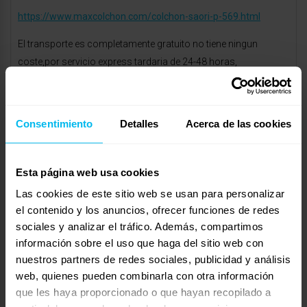
https://www.maxcolchon.com/colchon-saori-p-569.html
El transporte es completamente gratuito no tiene ningun
coste,por servicio express tardaria de 24-48 horas,
Espero poder averte resuelto la duda, si se te ocasiona alguna
consulta no dudes en ponerte en contacto con nosotros
Consentimiento
Detalles
Acerca de las cookies
estaremos encantados de ayudarte,
un saludo Raquel, C.C. Vallsur MAXCOLCHON 983 476 399
Esta página web usa cookies
vallsur@maxcolchon.com
Las cookies de este sitio web se usan para personalizar
junio 26, 2017 a las 4:57 pm
#25719
el contenido y los anuncios, ofrecer funciones de redes
RESPONDER
Milcolchones.com
sociales y analizar el tráfico. Además, compartimos
Invitado
información sobre el uso que haga del sitio web con
nuestros partners de redes sociales, publicidad y análisis
web, quienes pueden combinarla con otra información
que les haya proporcionado o que hayan recopilado a
Buenas tardes Sonia.