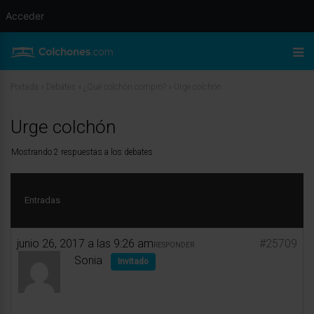
Acceder
Portada
»
Debates
»
¿Qué colchón compro?
»
Urge colchón
Urge colchón
Mostrando 2 respuestas a los debates
Entradas
junio 26, 2017 a las 9:26 am
#25709
RESPONDER
Sonia
Invitado