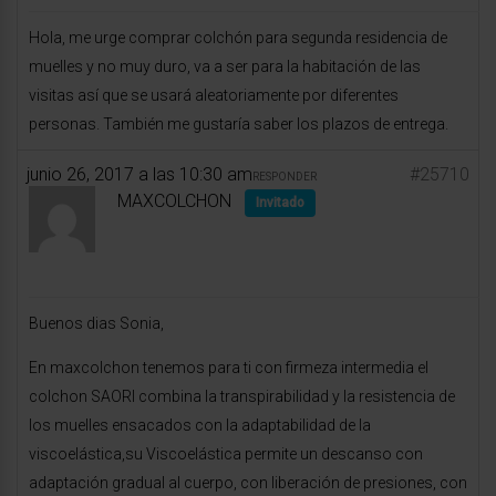
Hola, me urge comprar colchón para segunda residencia de
muelles y no muy duro, va a ser para la habitación de las
visitas así que se usará aleatoriamente por diferentes
personas. También me gustaría saber los plazos de entrega.
junio 26, 2017 a las 10:30 am
#25710
RESPONDER
MAXCOLCHON
Invitado
Buenos dias Sonia,
En maxcolchon tenemos para ti con firmeza intermedia el
colchon SAORI combina la transpirabilidad y la resistencia de
los muelles ensacados con la adaptabilidad de la
viscoelástica,su Viscoelástica permite un descanso con
adaptación gradual al cuerpo, con liberación de presiones, con