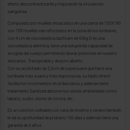
efecto descontracturante y mejorando la circulación
sanguínea.
Compuesto por muelles ensacados en una cama de 150X190
son 709 muelles van reforzados en la zona de los lumbares,
con 4 cm de viscoelastica lastfoam de 65kg D es una
viscoelastica atérmica, tiene una estupenda capacidad de
acogida del cuerpo permitiendo liberar presiones en nuestro
descanso. Transpirable y de poro abierto.
Con su acolchado de 2,5cm de supersuave que hace una
tumbada mas suave y mas esponojosa, su tejido strech
facilita los movimientos en el descanso y ademas tiene
tratamiento Sanitized absorve los olores ambientales como
tabaco, sudor, olores de cocina, etc…
Es un colchón volteable con cara de invierno y verano también
te da la oportunidad de probarlo 100 días y además tiene una
garantía de 6 años.