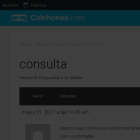
Acceder
Eventos
Portada
»
Debates
»
¿Qué colchón compro?
»
consulta
consulta
Mostrando 0 respuestas a los debates
Autor
Entradas
mayo 31, 2017 a las 10:45 am
buenos dias, somos dos personas grandes
pero confortable.