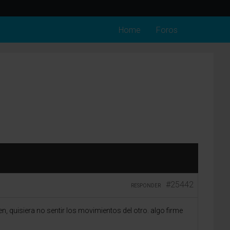
Home
Foros
#25442
RESPONDER
 quisiera no sentir los movimientos del otro. algo firme