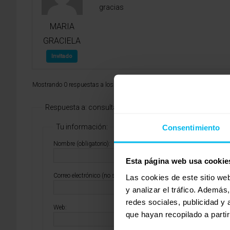
gracias
MARIA
GRACIELA
Invitado
Mostrando 0 respuestas a los debates
Respuesta a: consulta
Tu información:
Consentimiento
Nombre (obligatorio):
Esta página web usa cookie
Correo electrónico (no se publicará) (obligatorio):
Las cookies de este sitio we
y analizar el tráfico. Ademá
redes sociales, publicidad y
Web:
que hayan recopilado a parti