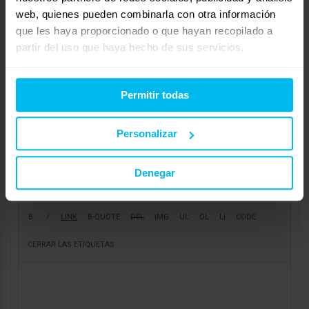
web, quienes pueden combinarla con otra información
Respuesta a: Dudas entre dos flex
que les haya proporcionado o que hayan recopilado a
Tu información:
partir del uso que haya hecho de sus servicios.
Nombre (obligatorio):
Permitir todas
Correo electrónico (no se publicará) (obligatorio):
Personalizar
Web:
Denegar