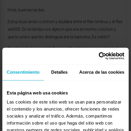
Hola, buenas tardes.
Estoy buscando colchon y dudaba entre el flex nimbus y el fles
wb500. En la tienda nos dijeron que era el mismo colchon y
que lo unico que les distinguia era la tapiceria. Es cierto?
Tambien dudamos de la firmeza. Al probarlo siempre tiras al
«blandito» pero no se que es lo mas indicado para una pareja
de 31(60kg) o 38(80kg).
Consentimiento
Detalles
Acerca de las cookies
En el contacto de la web de flex no me responden. Saben
donde puedo preguntar?
Esta página web usa cookies
Si alguien tiene alguno de esos colchones agradeceria la
Las cookies de este sitio web se usan para personalizar
opinion.
el contenido y los anuncios, ofrecer funciones de redes
Gracias!
sociales y analizar el tráfico. Además, compartimos
información sobre el uso que haga del sitio web con
nuestros partners de redes sociales, publicidad y análisis
Mostrando 0 respuestas a los debates