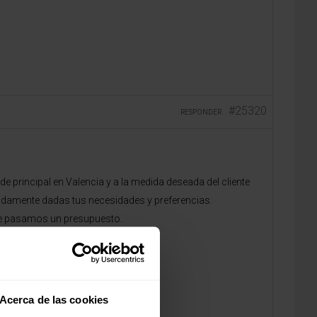
#25320
RESPONDER
 principal en Valencia y a la medida deseada del cliente
damente dadas tus necesidades y preferencias.
 te pasamos un presupuesto.
Acerca de las cookies