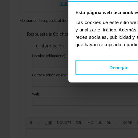
murcia@maxcolchon.com
Esta página web usa cookie
Mostrando 1 respuesta al debate
Las cookies de este sitio we
y analizar el tráfico. Ademá
Respuesta a: Colchón 160×80
redes sociales, publicidad y
que hayan recopilado a parti
Tu información:
Nombre (obligatorio):
Denegar
Correo electrónico (no se publicará) (obligatorio):
Web: