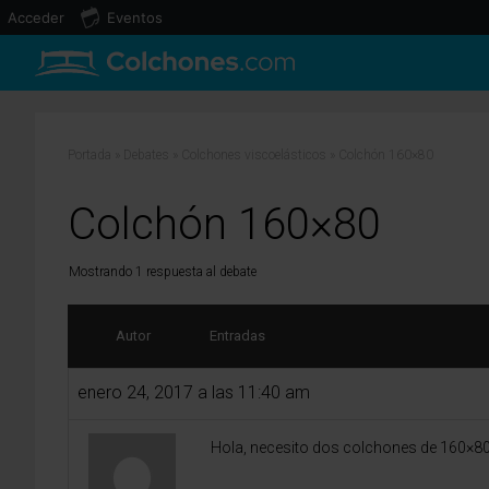
Acceder
Eventos
Portada
»
Debates
»
Colchones viscoelásticos
»
Colchón 160×80
Colchón 160×80
Mostrando 1 respuesta al debate
Autor
Entradas
enero 24, 2017 a las 11:40 am
Hola, necesito dos colchones de 160×80,