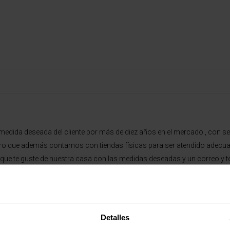
dida deseada del cliente por más de diez años en el mercado , con sede
o que además contamos con tiendas físicas para ser atendido adecua
n que te guste de nuestra casa con las medidas deseadas y un correo y
s-c-1.html#0
, Maxcolchon TLF: 968.81.31.23
Detalles