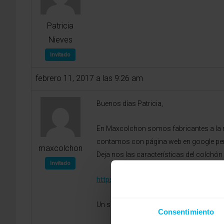
Patricia
Nieves
Invitado
febrero 11, 2017 a las 9:26 am
Buenos días Patricia,
En Maxcolchon somos fabricantes a la me
contamos con página web en google per
maxcolchon
Deja nos las características del colchó
Invitado
https://www.maxcolchon.com/colchone
Un saludo, Marina C.C.Nueva Condomina
Consentimiento