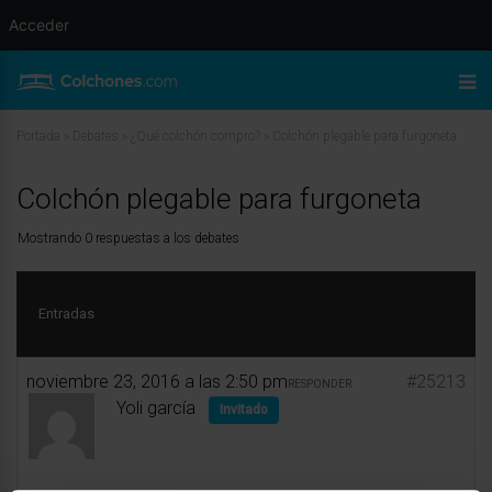
Acceder
Portada
»
Debates
»
¿Qué colchón compro?
»
Colchón plegable para furgoneta
Colchón plegable para furgoneta
Mostrando 0 respuestas a los debates
Entradas
noviembre 23, 2016 a las 2:50 pm
#25213
RESPONDER
Yoli garcía
Invitado