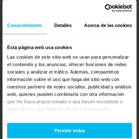
Necesito un colchón plegable de 120×180…. Estoy.
Camperizando furgoneta Peugeot parntner..solicito ppto….
Consentimiento
Detalles
Acerca de las cookies
Mostrando 0 respuestas a los debates
Esta página web usa cookies
Respuesta a: Colchón plegable para furgoneta
Las cookies de este sitio web se usan para personalizar
Tu información:
el contenido y los anuncios, ofrecer funciones de redes
Nombre (obligatorio):
sociales y analizar el tráfico. Además, compartimos
información sobre el uso que haga del sitio web con
Correo electrónico (no se publicará) (obligatorio):
nuestros partners de redes sociales, publicidad y análisis
web, quienes pueden combinarla con otra información
que les haya proporcionado o que hayan recopilado a
Web:
partir del uso que haya hecho de sus servicios.
Permitir todas