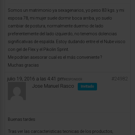
Somos un matrimonio ya sexagenarios, yo peso 83 kgs. y mi
esposa 78, mi mujer suele dormir boca arriba, yo suelo
cambiar de postura, normalmente duermo de lado
preferentemente del lado izquierdo, no tenemos dolencias
significativas de espalda. Estoy dudando entre el el Nube visco
con gel de Flex y el Pikolin Sprint.
Me podrían asesorar cual es el más conveniente ?
Muchas gracias
julio 19, 2016 a las 4:41 pm
#24982
RESPONDER
Jose Manuel Rasco
Invitado
Buenas tardes
Tras ver las carcacteristicas tecnicas de los productos,