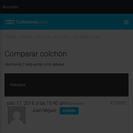
Acceder
Portada
»
Debates
»
Colchones de Muelles
»
Comparar colchón
Comparar colchón
Mostrando 2 respuestas a los debates
Entradas
julio 17, 2016 a las 10:40 am
#24980
RESPONDER
Juan Miguel
Invitado