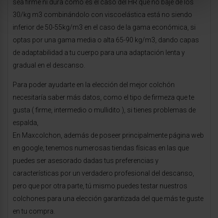
sea firme ni dura como es el caso del HR que no baje de los
30/kg m3 combinándolo con viscoelástica está no siendo
inferior de 50-55kg/m3 en el caso de la gama económica, si
optas por una gama media o alta 65-90 kg/m3, dando capas
de adaptabilidad a tu cuerpo para una adaptación lenta y
gradual en el descanso.
Para poder ayudarte en la elección del mejor colchón
necesitaría saber más datos, como el tipo de firmeza que te
gusta ( firme, intermedio o mullidito ), si tienes problemas de
espalda,
En Maxcolchon, además de poseer principalmente página web
en google, tenemos numerosas tiendas físicas en las que
puedes ser asesorado dadas tus preferencias y
características por un verdadero profesional del descanso,
pero que por otra parte, tú mismo puedes testar nuestros
colchones para una elección garantizada del que más te guste
en tu compra.