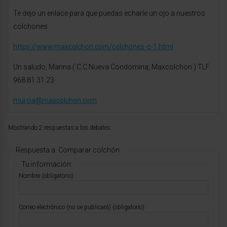
Te dejo un enlace para que puedas echarle un ojo a nuestros
colchones.
https://www.maxcolchon.com/colchones-c-1.html
Un saludo, Marina ( C.C.Nueva Condomina, Maxcolchon ) TLF:
968.81.31.23
murcia@maxcolchon.com
Mostrando 2 respuestas a los debates
Respuesta a: Comparar colchón
Tu información:
Nombre (obligatorio):
Correo electrónico (no se publicará) (obligatorio):