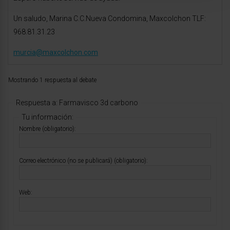
Un saludo, Marina C.C.Nueva Condomina, Maxcolchon TLF:
968.81.31.23
murcia@maxcolchon.com
Mostrando 1 respuesta al debate
Respuesta a: Farmavisco 3d carbono
Tu información:
Nombre (obligatorio):
Correo electrónico (no se publicará) (obligatorio):
Web: