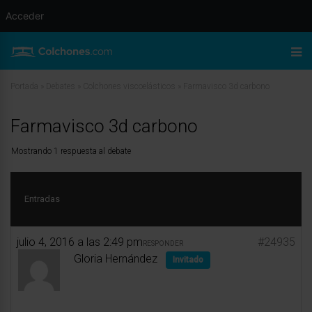
Acceder
Portada
»
Debates
»
Colchones viscoelásticos
»
Farmavisco 3d carbono
Farmavisco 3d carbono
Mostrando 1 respuesta al debate
Entradas
julio 4, 2016 a las 2:49 pm
#24935
RESPONDER
Gloria Hernández
Invitado