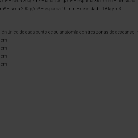
100g/m² – seda 200g/m² – lana 200 g/m² – espuma 3×10 mm – densidad 
0g/m² – seda 200gr/m² – espuma 10 mm – densidad = 18 kg/m3
ción única de cada punto de su anatomía con tres zonas de descanso i
0 cm
0 cm
0 cm
0 cm