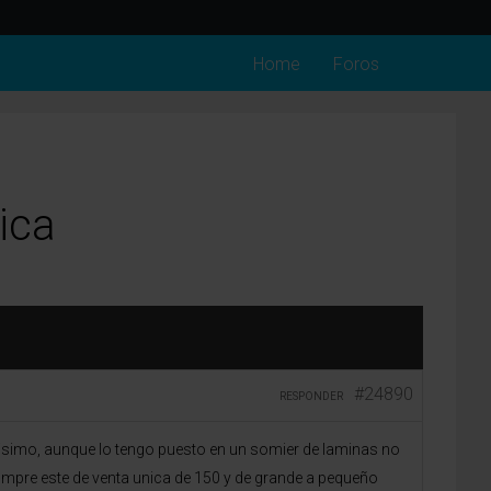
Home
Foros
ica
#24890
RESPONDER
isimo, aunque lo tengo puesto en un somier de laminas no
ompre este de venta unica de 150 y de grande a pequeño