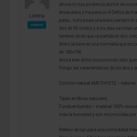
ahora no nos podemos dormir de incomod
ensacados y me parecio el Delfos de ma
Lorena
patas , nunca tube una base siempre en
Invitado
dos de 90 unidos y a los dias se notan
tambien dicen que va partida en dos creo
Weno la base es una normalita que encont
de 180×190
Ahora bien dicho tooooooodo esto quiero
Pongo las caracteristicas de los dos y q
Colchón natural AMETHYSTE – naturea:
Tejido en fibras naturales:
Funda en bambú – material 100% renova
más la humedad y son reconocidas por s
Relleno de lujo para una comodidad má