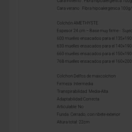
Cara invierno : Fibra hipoalergénica 
Cara verano : Fibra hipoalergénica 10
Colchón AMETHYSTE
Espesor 24 cm – Base muy firme -. Suje
600 muelles ensacados para el 135×19
630 muelles ensacados para el 140×19
660 muelles ensacados para el 150×19
768 muelles ensacados para el 160×20
Colchon Delfos de maxcolchon:
Firmeza: Intermedia
Transpirabilidad: Media-Alta
Adaptabilidad:Correcta
Articulable: No
Funda: Cerrado, con ribete exterior
Altura total: 22cm