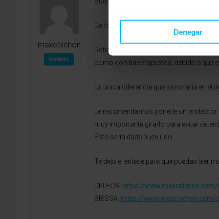
Buenos dias Lorena,
Delfos es una muy buena opción, si lo q
Denegar
maxcolchon
Referente a la duda que tenías si poner
Invitado
como con base tapizada, debido a que es
La única diferencia que se notaría en el
Le recomendamos ponerle un protector de
muy importante girarlo para evitar deter
Ésto sería darle buen úso.
Te dejo el enlace para que puedas leer 
DELFOS:
https://www.maxcolchon.com/
BRISSA:
https://www.maxcolchon.com/c