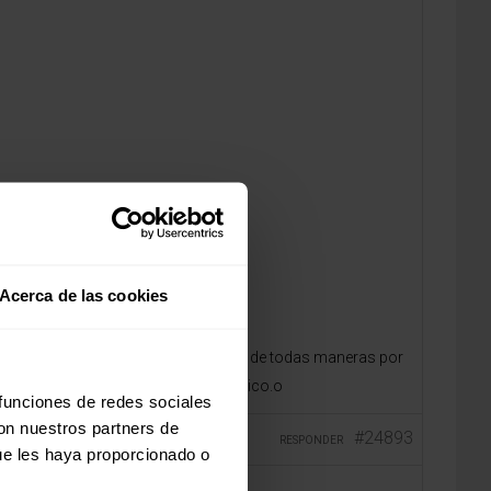
Acerca de las cookies
l delfos y ponerle una base tapizada, de todas maneras por
tro mas grande pero igual de economico.o
 funciones de redes sociales
con nuestros partners de
#24893
RESPONDER
ue les haya proporcionado o