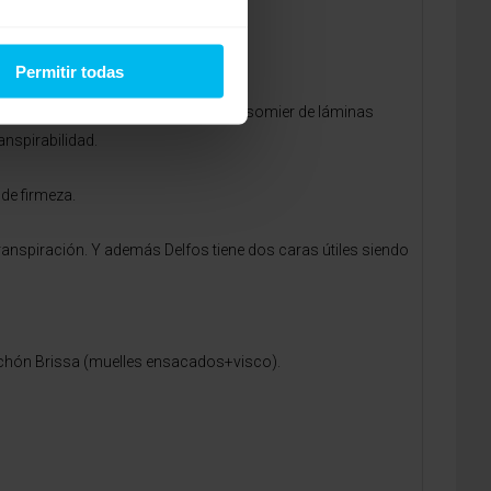
alta y transpirable.
Permitir todas
e, será posible combinarlo tanto con somier de láminas
nspirabilidad.
de firmeza.
ranspiración. Y además Delfos tiene dos caras útiles siendo
olchón Brissa (muelles ensacados+visco).