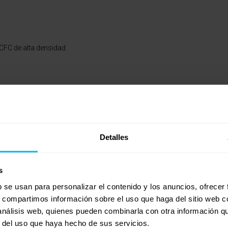
 CFC de alta densidad
 CFC de alta densidad
Detalles
muelles ensacados (676 muelles por colchón de 150cm).
s dos es mejor, o si son los dos parecidos,o si hago bien de comprar e
s
no podemos dormir por poco espacio y tengo que cambiar sin falta a o
b se usan para personalizar el contenido y los anuncios, ofrecer
s, compartimos información sobre el uso que haga del sitio web 
 análisis web, quienes pueden combinarla con otra información q
r del uso que haya hecho de sus servicios.