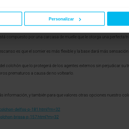
ue buscas un colchón de muelles ensacados, con una firmeza intermedia-
Personalizar
le base o somier, Delfos puede ir acompañado de cualquier clase de bas
tá compuesto por una carcasa de muelle que le otorga una perfecta tra
 descanso es que el somier es más flexible y la base dará más sensación 
l colchón que lo protegerá de los agentes externos sin perjudicar su t
ioros prematuros a causa de no voltearlo.
más información, y también para que valores otras opciones nuestro c
colchon-delfos-p-181.html?m=32
olchon-brissa-p-157.html?m=32