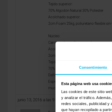
Tejido superior:
70% Algodón Natural 30% Poliester
Acolchado superior:
2cm Foam 25kg, poliuretano flexible sin
Núcleo:
Carcasa de muelle ensacado
Acolchado inferior:
2cm Foam 25kg, poliuretano flexible sin
Tejido inferior:
Consentimiento
70% Algodón Natural 30% Poliester
Delfos está fabricado con carcasa de 
Espero alguien me pueda decir cual de lo
Esta página web usa cookie
mucho que acerte en el de venta unica 
Las cookies de este sitio we
y analizar el tráfico. Ademá
junio 13, 2016 a las 9:08 am
redes sociales, publicidad y
que hayan recopilado a parti