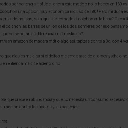
os por no tener sitio! Jejej, ahora este modelo no lo hacen en 180 as
xcolchon una opcion muy economica incluso de 180 ! Pero mi duda es 
 somier de laminas, sera igual de comodo el colchon en la base? O res
 en el colchon las barras de uniion de los dos somieres por eso pensa
 que no se notara la diferencia en el medio no??
re en amazon de madera mdf o algo asi, tapizaa con tela 3d, con 4 venti
 que alguien me diga si el delfos me sera parecido al amestysthe o no
uien entienda me dice acierto o no
ble, que crece en abundancia y que no necesita un consumo excesiv
u acción contra los ácaros y las bacterias.
xima: