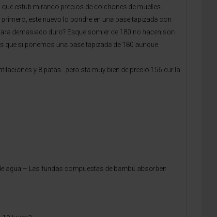
i que estub mirando precios de colchones de muelles
primero, este nuevo lo pondre en una base tapizada con
ultara demasiado duro? Esque somier de 180 no hacen,son
mos que si ponemos una base tapizada de 180 aunque
laciones y 8 patas ..pero sta muy bien de precio 156 eur la
,
o de agua – Las fundas compuestas de bambú absorben