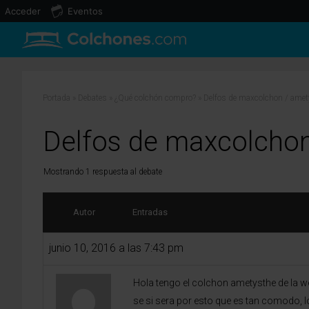
Acceder
Eventos
Portada
»
Debates
»
¿Qué colchón compro?
»
Delfos de maxcolchon / amet
Delfos de maxcolchon
Mostrando 1 respuesta al debate
Autor
Entradas
junio 10, 2016 a las 7:43 pm
Hola tengo el colchon ametysthe de la 
se si sera por esto que es tan comodo, 