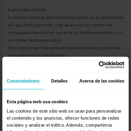
Buenos días Germán,
El colchón Sojamáx sería una buena opción se ajusta bastante
a lo que éstas buscando, más de una vez los clientes han
comparado éste colchón con el de los hoteles sobretodo con
los hoteles Norteamericanos.
Éste colchón que está pensado para deportistas y problemas
musculares por su alta firmeza.
Con 8 cm de viscoélastica de 90 kilos de densidad, reduciendo
así las vueltas en el descanso y favoreciendo la circulación
sanguínea y descontrastura el cuerpo ayudándolo en el
Consentimiento
Detalles
Acerca de las cookies
descanso, le invito a probar el colchón y encontrar esa
sensación de relax que ésta buscando.
Esta página web usa cookies
un saludo, Marina ( C.C Nueva Condomina,Maxcolchón ).
Las cookies de este sitio web se usan para personalizar
el contenido y los anuncios, ofrecer funciones de redes
Mostrando 0 respuestas a los debates
sociales y analizar el tráfico. Además, compartimos