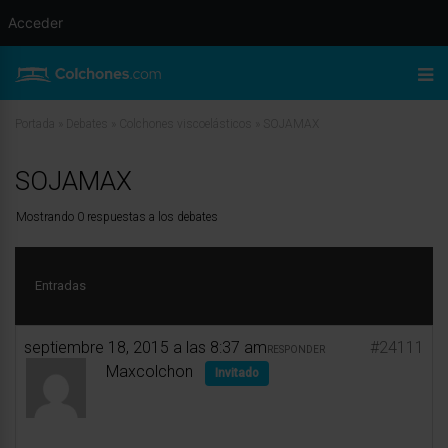
Acceder
Portada
»
Debates
»
Colchones viscoelásticos
»
SOJAMAX
SOJAMAX
Mostrando 0 respuestas a los debates
Entradas
septiembre 18, 2015 a las 8:37 am
#24111
RESPONDER
Maxcolchon
Invitado