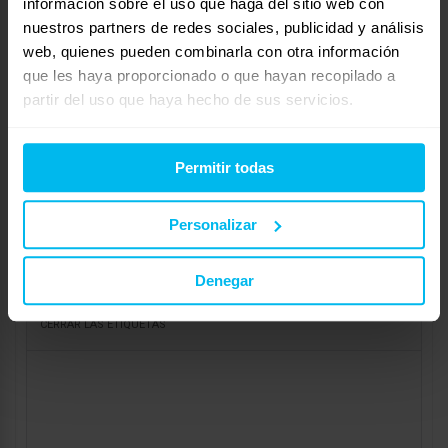
información sobre el uso que haga del sitio web con
Respuesta a: SOJAMAX
nuestros partners de redes sociales, publicidad y análisis
Tu información:
web, quienes pueden combinarla con otra información
Nombre (obligatorio):
que les haya proporcionado o que hayan recopilado a
partir del uso que haya hecho de sus servicios.
Correo electrónico (no se publicará) (obligatorio):
Permitir todas
Web:
Personalizar
Denegar