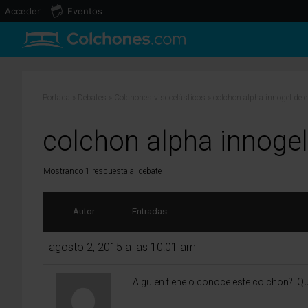
Acceder
Eventos
Portada
»
Debates
»
Colchones viscoelásticos
»
colchon alpha innogel de e
colchon alpha innogel
Mostrando 1 respuesta al debate
Autor
Entradas
agosto 2, 2015 a las 10:01 am
Alguien tiene o conoce este colchon?. Qu