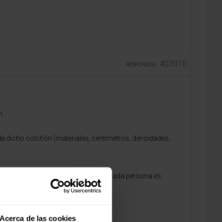
#23910
RESPONDER
n.
 de dicho colchón (materiales, centímetros, densidades,
 sino en las características ya que cada persona es
Acerca de las cookies