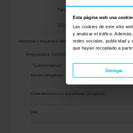
Tamara (Maxcolchon Rivas) 91.712.65.
Esta página web usa cookie
http://www.maxcolchon.com
Las cookies de este sitio we
y analizar el tráfico. Ademá
redes sociales, publicidad y
Mostrando 1 respuesta al debate
que hayan recopilado a parti
Respuesta a: colchon alpha innogel de ergostil
Tu información:
Denegar
Nombre (obligatorio):
Correo electrónico (no se publicará) (obligatorio):
Web: