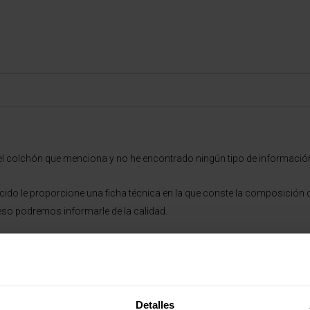
el colchón que menciona y no he encontrado ningún tipo de informació
recido le proporcione una ficha técnica en la que conste la composición
 eso podremos informarle de la calidad.
la elección de un colchón no debe basarse exclusivamente en la calidad
tos y el colchón debe adaptarse a eso.
Detalles