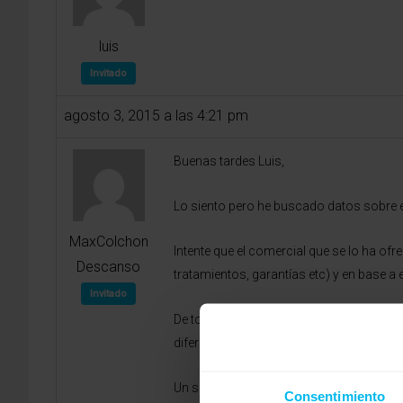
luis
Invitado
agosto 3, 2015 a las 4:21 pm
Buenas tardes Luis,
Lo siento pero he buscado datos sobre 
MaxColchon
Intente que el comercial que se lo ha of
Descanso
tratamientos, garantías etc) y en base a
Invitado
De todos modos, ha tener en cuenta que 
diferente tanto en necesidades como gus
Un saludo
Consentimiento