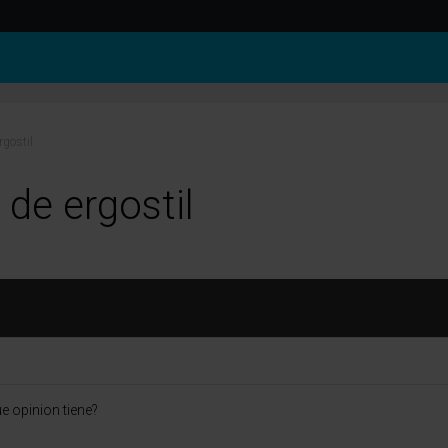
rgostil
 de ergostil
e opinion tiene?