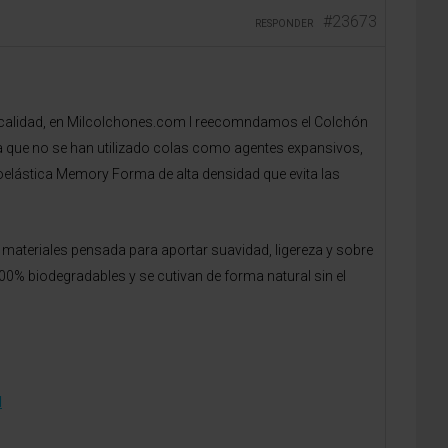
#23673
RESPONDER
 de calidad, en Milcolchones.com l reecomndamos el Colchón
 que no se han utilizado colas como agentes expansivos,
elástica Memory Forma de alta densidad que evita las
materiales pensada para aportar suavidad, ligereza y sobre
0% biodegradables y se cutivan de forma natural sin el
l