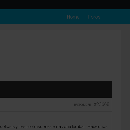
Home
Foros
#23668
RESPONDER
scoliosis y tres protrusuones en la zona lumbar . Hace unos