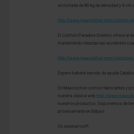
acolchada de 80 kg de densidad y 4 cm d
http://www.maxcolchon.com/colchon-el
El colchón Paradise Grafeno ofrece al d
manteniendo intactas las excelentes cual
http://www.maxcolchon.com/colchones-
Espero haberle servido de ayuda Catalina
En Maxcolchon somos fabricantes y prof
nuestra clásica web
http://www.maxcol
nuestros productos. Disponemos de tiend
próximamente en Bilbao!
Os esperamos!!!