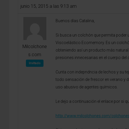
junio 15, 2015 a las 9:13 am
Buenos días Catalina,
Si busca un colchón que permita poder u
Viscoelástico Ecomemory. Es un colchón
Milcolchone
obteniendo así un producto más natural
s.com
presiones innecesarias en el cuerpo del 
Invitado
Cunta con indepndncia de lechos y su te
todo sensación de frescor en verano y d
uso abusivo de agentes químicos.
Le dejo a continuación el enlace por si 
http://www.milcolchones.com/colchones