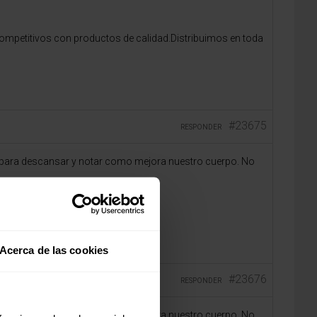
ompetitivos con productos de calidad.Distribuimos en toda
#23675
RESPONDER
s para descansar y notar como mejora nuestro cuerpo. No
Acerca de las cookies
#23676
RESPONDER
s para descansar y notar como mejora nuestro cuerpo. No