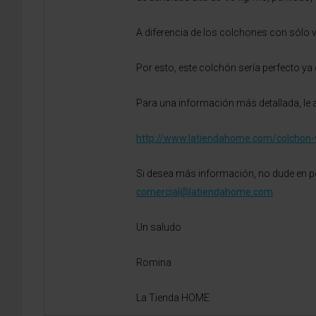
A diferencia de los colchones con sólo 
Por esto, este colchón sería perfecto ya
Para una información más detallada, le ad
http://www.latiendahome.com/colchon-v
Si desea más información, no dude en po
comercial@latiendahome.com
Un saludo
Romina
La Tienda HOME