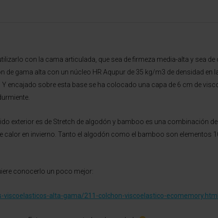
tilizarlo con la cama articulada, que sea de firmeza media-alta y sea
 de gama alta con un núcleo HR Aqupur de 35 kg/m3 de densidad en la
. Y encajado sobre esta base se ha colocado una capa de 6 cm de visco
durmiente.
jido exterior es de Stretch de algodón y bamboo es una combinación de 
e calor en invierno. Tanto el algodón como el bamboo son elementos 10
quiere conocerlo un poco mejor:
-viscoelasticos-alta-gama/211-colchon-viscoelastico-ecomemory.htm