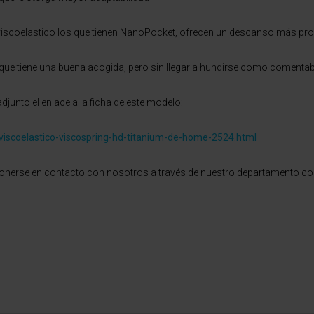
viscoelastico los que tienen NanoPocket, ofrecen un descanso más prog
 que tiene una buena acogida, pero sin llegar a hundirse como comentaba
junto el enlace a la ficha de este modelo:
iscoelastico-viscospring-hd-titanium-de-home-2524.html
nerse en contacto con nosotros a través de nuestro departamento come