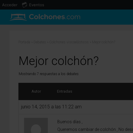
Acceder
Eventos
Portada
»
Debates
»
Colchones viscoelásticos
»
Mejor colchón?
Mejor colchón?
Mostrando 7 respuestas a los debates
Autor
Entradas
junio 14, 2015 a las 11:22 am
Buenos días ,
Queremos cambiar de colchón , No descan