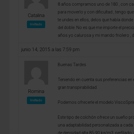
8 años compramos uno de 180 , con cama
para moverlo y con dificultad , tengo q
Catalina
te undes en ellos, delos que había dond
Invitado
del doble. No es que me importe el preci
años yo calurosa y mi marido friolero ,
junio 14, 2015 a las 7:59 pm
Buenas Tardes
Teniendo en cuenta sus preferencias en
gran transpirabilidad.
Romina
Invitado
Podemos ofrecerle el modelo ViscoSpri
Este tipo de colchón ofrece un sueño p
una adaptabilidad personalizada a cada 
de densidad alta 85-90 kg/m3, perfilado,