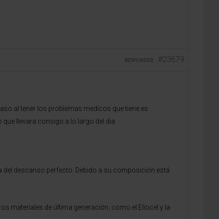
#23679
RESPONDER
caso al tener los problemas medicos que tiene es
ue llevara consigo a lo largo del dia.
a del descanso perfecto. Debido a su composición está
 materiales de última generación, como el Eliocel y la