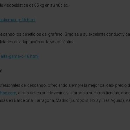
e viscoelástica de 65 kg en su núcleo.
asticmax-p-46.html
escanso los beneficios del grafeno. Gracias a su excelente conductivid
idades de adaptación de la viscoelástica.
alta-gama-c-16.html
!
esionales del descanso, ofreciendo siempre la mejor calidad- precio 
chon.com
, o si lo desea puede venir a visitarnos a nuestras tiendas, 
as en Barcelona, Tarragona, Madrid (Európolis, H20 y Tres Aguas), Vale