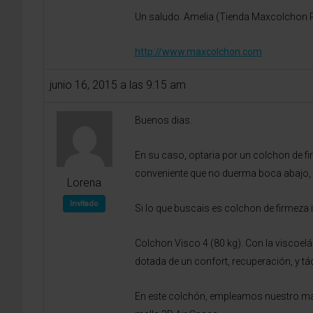
Un saludo. Amelia (Tienda Maxcolchon R
http://www.maxcolchon.com
junio 16, 2015 a las 9:15 am
Buenos dias.
En su caso, optaria por un colchon de fi
conveniente que no duerma boca abajo, ya
Lorena
Invitado
Si lo que buscais es colchon de firmez
Colchon Visco 4 (80 kg). Con la viscoe
dotada de un confort, recuperación, y t
En este colchón, empleamos nuestro mate