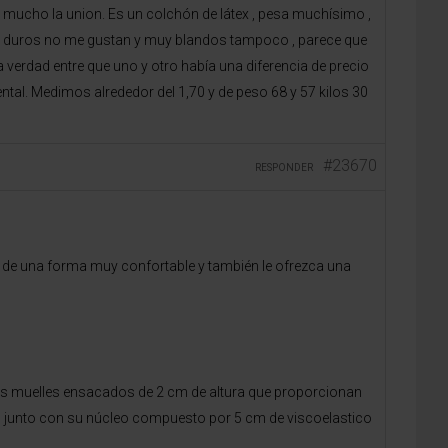
mucho la union. Es un colchón de látex , pesa muchísimo ,
que duros no me gustan y muy blandos tampoco , parece que
verdad entre que uno y otro había una diferencia de precio
ntal. Medimos alrededor del 1,70 y de peso 68 y 57 kilos 30
#23670
RESPONDER
de una forma muy confortable y también le ofrezca una
os muelles ensacados de 2 cm de altura que proporcionan
ual junto con su núcleo compuesto por 5 cm de viscoelastico