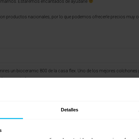
 llamarnos. Estaremos encantados de ayudarle
on productos nacionales, por lo que podemos ofrecerle precios muy c
 mires un bioceramic 800 de la casa flex. Uno de los mejores colchone
 hay que giralos.
Detalles
s
 mires un bioceramic 800 de la casa flex. Uno de los mejores colchone