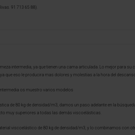
ivas. 91 713 65 88).
rmeza intermedia, ya que tienen una cama articulada. Lo mejor para su 
 que eso le producira mas dolores y molestias a la hora del descanso q
a intermedia os muestro varios modelos
lástica de 80 kg de densidad/m3, damos un paso adelante en la búsqued
ácto muy superiores a todas las demás viscoelásticas.
rial viscoelástico de 80 kg de densidad/m3, y lo combinamos con otros