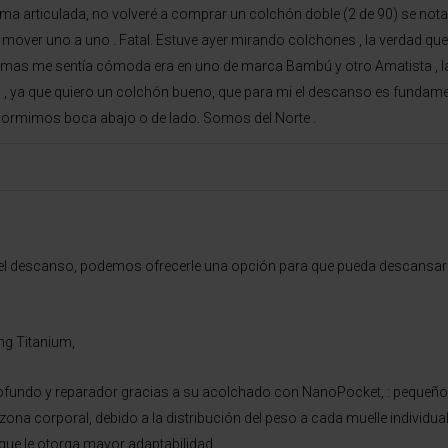
 articulada, no volveré a comprar un colchón doble (2 de 90) se nota 
ue mover uno a uno . Fatal. Estuve ayer mirando colchones , la verdad 
e mas me sentía cómoda era en uno de marca Bambú y otro Amatista , la 
o , ya que quiero un colchón bueno, que para mi el descanso es fundame
 dormimos boca abajo o de lado. Somos del Norte .
 el descanso, podemos ofrecerle una opción para que pueda descansar 
ng Titanium,
rofundo y reparador gracias a su acolchado con NanoPocket, : pequeñ
zona corporal, debido a la distribución del peso a cada muelle individ
 que le otorga mayor adaptabilidad