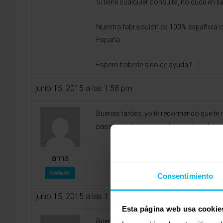
Si tiene cualquier consulta, no dude en
Nuestra fabricación es 100% española c
España
Espero haberle sido de ayuda !!
junio 15, 2015 a las 1:58 pm
Buenas tardes, yo te recomiendo que te
pasaras calor por que lleva watergel y no
anna
Invitado
Consentimiento
junio 15, 2015 a las 1:59 pm
Esta página web usa cookie
Buenas tardes, yo te recomiendo que te