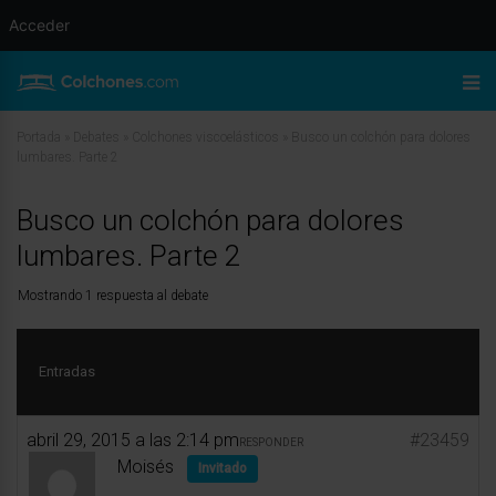
Acceder
Portada
»
Debates
»
Colchones viscoelásticos
»
Busco un colchón para dolores
lumbares. Parte 2
Busco un colchón para dolores
lumbares. Parte 2
Mostrando 1 respuesta al debate
Entradas
abril 29, 2015 a las 2:14 pm
#23459
RESPONDER
Moisés
Invitado