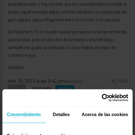
acondicionado y hay noches que es casi imposible conciliar el
sueño, igual necesito algún colchón también con particulas de
gel o alguna capa refrigerante entre el colchón y mi espalda.
Del Naturtech 70 no puedo opinar porque no lo tenian en tienda
para probar, pero probe otro de similares caracteristas y
también me gusto la tumbada, no se si habra otro tipo de
colchón mejor.
Saludos.
abril 29, 2015 a las 9:42 pm
#23460
RESPONDER
Antonella
Invitado
Consentimiento
Detalles
Acerca de las cookies
Buenas noches Moisés
El modelo Biomemory Gold que ha probado en nuestra Tienda