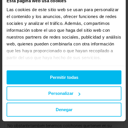
Esta página web usa cookies
Home de Gandia, está compuesto por
Las cookies de este sitio web se usan para personalizar
viscoelástico moldeado. Biomemory® posee una alta
el contenido y los anuncios, ofrecer funciones de redes
composición natural, convirtiéndolo en un material de olor
sociales y analizar el tráfico. Además, compartimos
agradable, que combina la adaptabilidad propia del material
información sobre el uso que haga del sitio web con
viscoelástico con un tacto suave y confortable además de ser
nuestros partners de redes sociales, publicidad y análisis
mucho más fresco.
web, quienes pueden combinarla con otra información
que les haya proporcionado o que hayan recopilado a
Además otorga máxima ventilación del equipo de descanso:
partir del uso que haya hecho de sus servicios.
este colchón incluye una capa de 2 cm de DryFeel®, una
espumación de célula abierta que facilita la ventilación de las
Permitir todas
capas, eliminando la humedad, y con al ayuda del tratamiento
termoregulador mantiene la temperatura ideal durante el
descanso, gracias a la microperforación del material
Personalizar
viscoelástico que permite una continua circulación del aire,
evitando de esta manera excesos de calor y evita la sensación
Denegar
de calor durante la noche.
No obstante también tenemos colchones que tienen en su