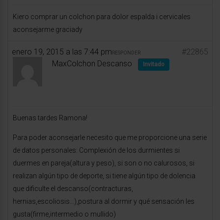
Kiero comprar un colchon para dolor espalda i cervicales
aconsejarme graciady
enero 19, 2015 a las 7:44 pm
#22865
RESPONDER
MaxColchon Descanso
Invitado
Buenas tardes Ramona!
Para poder aconsejarle necesito que me proporcione una serie
de datos personales: Complexión de los durmientes si
duermes en pareja(altura y peso), si son o no calurosos, si
realizan algún tipo de deporte, si tiene algún tipo de dolencia
que dificulte el descanso(contracturas,
hernias,escoliosis…),postura al dormir y qué sensación les
gusta(firme,intermedio o mullido)