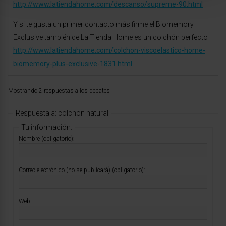
http://www.latiendahome.com/descanso/supreme-90.html
Y si te gusta un primer contacto más firme el Biomemory
Exclusive también de La Tienda Home es un colchón perfecto
http://www.latiendahome.com/colchon-viscoelastico-home-
biomemory-plus-exclusive-1831.html
Mostrando 2 respuestas a los debates
Respuesta a: colchon natural
Tu información:
Nombre (obligatorio):
Correo electrónico (no se publicará) (obligatorio):
Web: