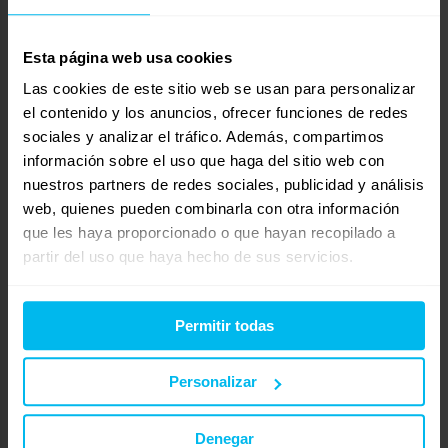
deporte y que tipo de firmeza quiere(firme,intermedio o
mullido).
Esta página web usa cookies
En Maxcolchon disponemos de tiendas físicas en Valencia,
Las cookies de este sitio web se usan para personalizar
el contenido y los anuncios, ofrecer funciones de redes
Sevilla, Barcelona y en Madrid ( Las Rozas y Rivas-
sociales y analizar el tráfico. Además, compartimos
Vaciamadrid) en las que podremos asesorarte en persona y en
información sobre el uso que haga del sitio web con
las que podrás probar nuestros productos.
nuestros partners de redes sociales, publicidad y análisis
Quedamos a tu disposición para cualquier consulta o duda si
web, quienes pueden combinarla con otra información
no puedes desplazarte hasta ninguna de nuestras tiendas.
que les haya proporcionado o que hayan recopilado a
partir del uso que haya hecho de sus servicios.
Un saludo y espero haber sido de ayuda
Tamara(Tienda Rivas-Vaciamadrid 91.713.65.88)
Permitir todas
http://www.maxcolchon.com
Personalizar
mayo 10, 2014 a las 11:54 am
#22030
RESPONDER
latiendadecolchones
Invitado
Denegar