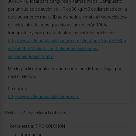
JUNIOR 18, ideal para canguros y camas nidos. Compuesto
por un núcleo de auténtico HR de 30 kg/m3 de densidad con la
cara superior en malla 3D acolchada en material viscoelástico
de célula abierta consiguiendo así un colchón 100%
transpirable y con un agradable sensación viscoelástica.
http://www.latiendadecolchones.com/WebRoot/StoreES/Sho
ps/ea6409/MediaGallery/latiendadecolchones-
colchones/junior18.html
Mírelo y si tiene cualquier duda nos la puede hacer llegar por
mail o teléfono.
Un saludo.
http://www.latiendadecolchones.com
Mostrando 3 respuestas a los debates
Respuesta a: TIPO COLCHON
Tu información: