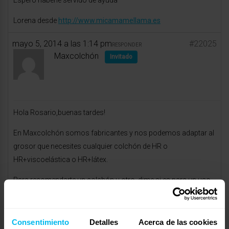
Espero haberle servido de ayuda
Lorena desde
http://www.micamamellama.es
mayo 5, 2014 a las 1:14 pm
#22025
RESPONDER
Maxcolchón
Invitado
Hola Rosario,buenas tardes!
En Maxcolchón somos fabricantes y nos podemos adaptar al
grosor que necesites cualquier colchón de HR o
HR+viscoelástica o HR+látex.
Para recomendarte un colchón u otro, dime si es para un uso
esporádico o diario.
Si es para un uso diario, quién lo va a utilizar(altura,peso y
Consentimiento
Detalles
Acerca de las cookies
constitución), si es caluroso,si tiene dolencias o practica