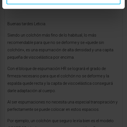
Buenas tardes Leticia.
Siendo un colchón más fino de lo habitual, lo más
recomendable para que no se deforme y se «quede sin
colchón», es una espumación de alta densidad y una capita
pequeña de viscoelástica por encima.
Con el bloque de espumación HR se logrará el grado de
firmeza necesario para que el colchón no se deforme y la
espalda quede recta y la capita de viscoelástica conseguirá
darle adaptación al cuerpo.
Al ser espumaciones no necesita una especial transpiración y
perfectamente se puede colocar en estos espacios.
Por ejemplo, un colchón que seguro le iría bien es el modelo