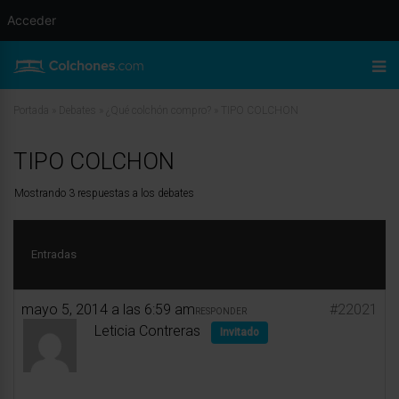
Acceder
Portada
»
Debates
»
¿Qué colchón compro?
»
TIPO COLCHON
TIPO COLCHON
Mostrando 3 respuestas a los debates
Entradas
mayo 5, 2014 a las 6:59 am
#22021
RESPONDER
Leticia Contreras
Invitado