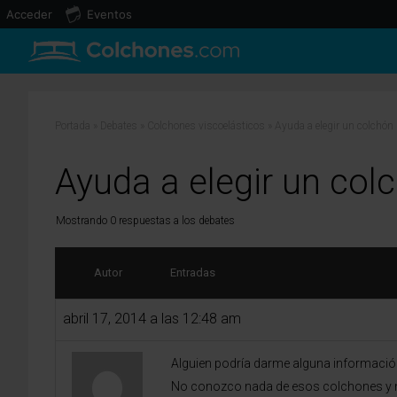
Acceder
Eventos
Portada
»
Debates
»
Colchones viscoelásticos
»
Ayuda a elegir un colchón
Ayuda a elegir un col
Mostrando 0 respuestas a los debates
Autor
Entradas
abril 17, 2014 a las 12:48 am
Alguien podría darme alguna información
No conozco nada de esos colchones y no 