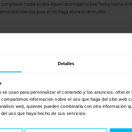
de complexión media .podría alguien aconsejarme bien ?estoy hecha un
n demasiado blandos pues el mío haga ahora es de muelles .
Detalles
s
b se usan para personalizar el contenido y los anuncios, ofrecer
s, compartimos información sobre el uso que haga del sitio web 
 análisis web, quienes pueden combinarla con otra información q
r del uso que haya hecho de sus servicios.