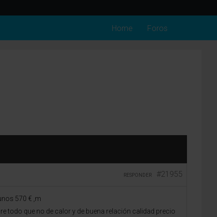
Home
Foros
#21955
RESPONDER
 unos 570 € ,m
 todo que no de calor y de buena relación calidad precio