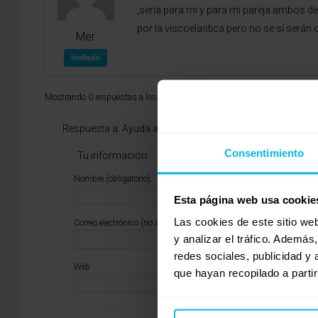
,sería para mi y para mi pareja ambos 
por la viscoelastica pero no se sí será
Mer
Invitado
Mostrando 0 respuestas a los debates
Respuesta a: Ayuda a elegir un colchón
Consentimiento
Tu información:
Nombre (obligatorio):
Esta página web usa cookie
Las cookies de este sitio we
Correo electrónico (no se publicará) (obligatorio):
y analizar el tráfico. Ademá
redes sociales, publicidad y
Web:
que hayan recopilado a parti